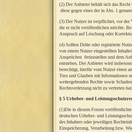
(2) Der Anbieter behält sich das Rech
diese gegen eines der in Abs. 1 genann
(3) Der Nutzer ist verpflichtet, vor d
die er nicht veröffentlichen möchte. 
Anspruch auf Löschung oder Korrektur
(4) Sollten Dritte oder registrierte N
von einem Nutzer eingestellten Inhalten
Ansprüchen freizustellen und dem Anbi
entstehen. Der Anbieter wird insbesond
berechtigt, hierfür vom Nutzer einen a
Treu und Glauben mit Informationen un
weitergehenden Rechte sowie Schadens
Rechtsverletzung nicht zu vertreten hat
§ 5 Urheber- und Leistungsschutzre
(1)Die in diesem Forum veröffentlicht
deutschen Urheber- und Leistungsschut
des Inhabers oder jeweiligen Rechteinh
Einspeicherung, Verarbeitung bzw. Wi