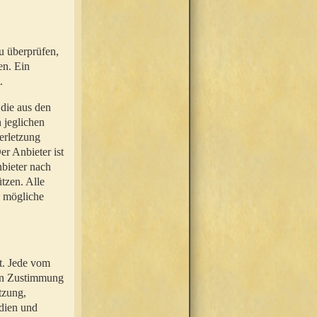
u überprüfen,
en. Ein
.
 die aus den
n jeglichen
erletzung
r Anbieter ist
nbieter nach
tzen. Alle
e mögliche
t. Jede vom
hen Zustimmung
tzung,
dien und