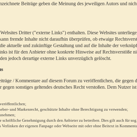
zeichnete Beiträge geben die Meinung des jeweiligen Autors und nich
bsites Dritter ("externe Links") enthalten. Diese Websites unterlieg
 kann fremde Inhalte nicht daraufhin überprüfen, ob etwaige Rechtsvers
 die aktuelle und zukünftige Gestaltung und auf die Inhalte der verknüpf
inks ist für den Anbieter ohne konkrete Hinweise auf Rechtsverstöße n
en jedoch derartige externe Links unverzüglich gelöscht.
ms
 Beiträge / Kommentare auf diesem Forum zu veröffentlichen, die gegen d
r gegen sonstiges geltendes deutsches Recht verstoßen. Dem Nutzer ist
veröffentlichen;
rheber- und Markenrecht, geschützte Inhalte ohne Berechtigung zu verwenden;
zunehmen;
chriftliche Genehmigung durch den Anbieter zu betreiben. Dies gilt auch für sog
 Verlinken der eigenen Fanpage oder Webseite mit oder ohne Beitext in Kommenta