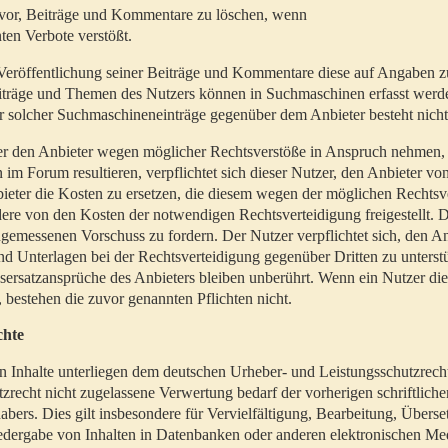
t vor, Beiträge und Kommentare zu löschen, wenn
ten Verbote verstößt.
er Veröffentlichung seiner Beiträge und Kommentare diese auf Angaben z
Beiträge und Themen des Nutzers können in Suchmaschinen erfasst werd
 solcher Suchmaschineneinträge gegenüber dem Anbieter besteht nicht
utzer den Anbieter wegen möglicher Rechtsverstöße in Anspruch nehmen,
 im Forum resultieren, verpflichtet sich dieser Nutzer, den Anbieter vo
eter die Kosten zu ersetzen, die diesem wegen der möglichen Rechtsv
ere von den Kosten der notwendigen Rechtsverteidigung freigestellt. De
ngemessenen Vorschuss zu fordern. Der Nutzer verpflichtet sich, den A
d Unterlagen bei der Rechtsverteidigung gegenüber Dritten zu unterstü
ersatzansprüche des Anbieters bleiben unberührt. Wenn ein Nutzer di
, bestehen die zuvor genannten Pflichten nicht.
chte
en Inhalte unterliegen dem deutschen Urheber- und Leistungsschutzrech
zrecht nicht zugelassene Verwertung bedarf der vorherigen schriftlic
abers. Dies gilt insbesondere für Vervielfältigung, Bearbeitung, Überse
edergabe von Inhalten in Datenbanken oder anderen elektronischen Me