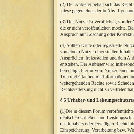
(2) Der Anbieter behält sich das Rech
diese gegen eines der in Abs. 1 genann
(3) Der Nutzer ist verpflichtet, vor d
die er nicht veröffentlichen möchte. 
Anspruch auf Löschung oder Korrektur
(4) Sollten Dritte oder registrierte N
von einem Nutzer eingestellten Inhalten
Ansprüchen freizustellen und dem Anbi
entstehen. Der Anbieter wird insbesond
berechtigt, hierfür vom Nutzer einen a
Treu und Glauben mit Informationen un
weitergehenden Rechte sowie Schadens
Rechtsverletzung nicht zu vertreten hat
§ 5 Urheber- und Leistungsschutzre
(1)Die in diesem Forum veröffentlicht
deutschen Urheber- und Leistungsschut
des Inhabers oder jeweiligen Rechteinh
Einspeicherung, Verarbeitung bzw. Wi