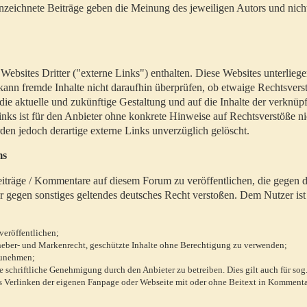
zeichnete Beiträge geben die Meinung des jeweiligen Autors und nich
bsites Dritter ("externe Links") enthalten. Diese Websites unterlieg
 kann fremde Inhalte nicht daraufhin überprüfen, ob etwaige Rechtsvers
 die aktuelle und zukünftige Gestaltung und auf die Inhalte der verknüpf
inks ist für den Anbieter ohne konkrete Hinweise auf Rechtsverstöße n
en jedoch derartige externe Links unverzüglich gelöscht.
ms
 Beiträge / Kommentare auf diesem Forum zu veröffentlichen, die gegen d
r gegen sonstiges geltendes deutsches Recht verstoßen. Dem Nutzer ist
veröffentlichen;
rheber- und Markenrecht, geschützte Inhalte ohne Berechtigung zu verwenden;
zunehmen;
chriftliche Genehmigung durch den Anbieter zu betreiben. Dies gilt auch für sog
 Verlinken der eigenen Fanpage oder Webseite mit oder ohne Beitext in Kommenta