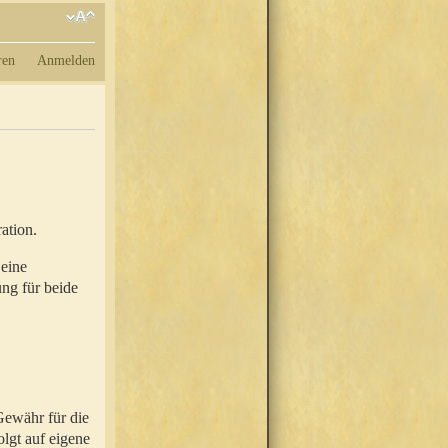
ren
Anmelden
ation.
 eine
ung für beide
Gewähr für die
olgt auf eigene