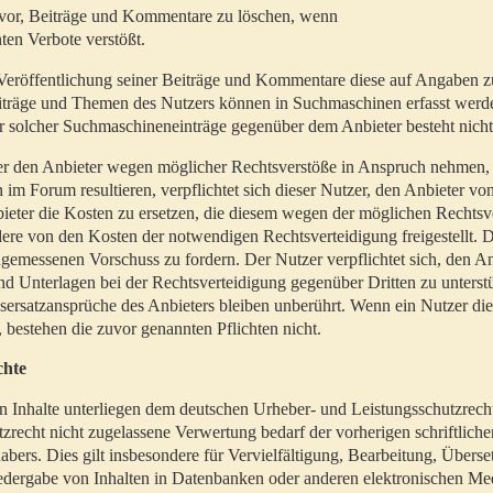
t vor, Beiträge und Kommentare zu löschen, wenn
ten Verbote verstößt.
er Veröffentlichung seiner Beiträge und Kommentare diese auf Angaben z
Beiträge und Themen des Nutzers können in Suchmaschinen erfasst werd
 solcher Suchmaschineneinträge gegenüber dem Anbieter besteht nicht
utzer den Anbieter wegen möglicher Rechtsverstöße in Anspruch nehmen,
 im Forum resultieren, verpflichtet sich dieser Nutzer, den Anbieter vo
eter die Kosten zu ersetzen, die diesem wegen der möglichen Rechtsv
ere von den Kosten der notwendigen Rechtsverteidigung freigestellt. De
ngemessenen Vorschuss zu fordern. Der Nutzer verpflichtet sich, den A
d Unterlagen bei der Rechtsverteidigung gegenüber Dritten zu unterstü
ersatzansprüche des Anbieters bleiben unberührt. Wenn ein Nutzer di
, bestehen die zuvor genannten Pflichten nicht.
chte
en Inhalte unterliegen dem deutschen Urheber- und Leistungsschutzrech
zrecht nicht zugelassene Verwertung bedarf der vorherigen schriftlic
abers. Dies gilt insbesondere für Vervielfältigung, Bearbeitung, Überse
edergabe von Inhalten in Datenbanken oder anderen elektronischen Me