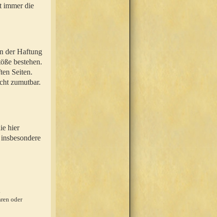
t immer die
en der Haftung
töße bestehen.
ten Seiten.
icht zumutbar.
ie hier
 insbesondere
.
ren oder