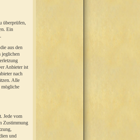
u überprüfen,
en. Ein
.
 die aus den
n jeglichen
erletzung
r Anbieter ist
nbieter nach
tzen. Alle
e mögliche
t. Jede vom
hen Zustimmung
tzung,
dien und