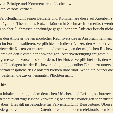
t vor, Beiträge und Kommentare zu löschen, wenn
ten Verbote verstößt.
er Veröffentlichung seiner Beiträge und Kommentare diese auf Angaben z
Beiträge und Themen des Nutzers können in Suchmaschinen erfasst werd
 solcher Suchmaschineneinträge gegenüber dem Anbieter besteht nicht
utzer den Anbieter wegen möglicher Rechtsverstöße in Anspruch nehmen,
 im Forum resultieren, verpflichtet sich dieser Nutzer, den Anbieter vo
eter die Kosten zu ersetzen, die diesem wegen der möglichen Rechtsv
ere von den Kosten der notwendigen Rechtsverteidigung freigestellt. De
ngemessenen Vorschuss zu fordern. Der Nutzer verpflichtet sich, den A
d Unterlagen bei der Rechtsverteidigung gegenüber Dritten zu unterstü
ersatzansprüche des Anbieters bleiben unberührt. Wenn ein Nutzer di
, bestehen die zuvor genannten Pflichten nicht.
chte
en Inhalte unterliegen dem deutschen Urheber- und Leistungsschutzrech
zrecht nicht zugelassene Verwertung bedarf der vorherigen schriftlic
abers. Dies gilt insbesondere für Vervielfältigung, Bearbeitung, Überse
edergabe von Inhalten in Datenbanken oder anderen elektronischen Me