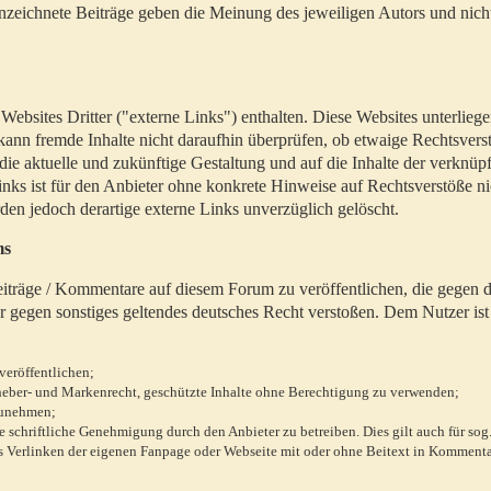
zeichnete Beiträge geben die Meinung des jeweiligen Autors und nich
bsites Dritter ("externe Links") enthalten. Diese Websites unterlieg
 kann fremde Inhalte nicht daraufhin überprüfen, ob etwaige Rechtsvers
 die aktuelle und zukünftige Gestaltung und auf die Inhalte der verknüpf
inks ist für den Anbieter ohne konkrete Hinweise auf Rechtsverstöße n
en jedoch derartige externe Links unverzüglich gelöscht.
ms
 Beiträge / Kommentare auf diesem Forum zu veröffentlichen, die gegen d
r gegen sonstiges geltendes deutsches Recht verstoßen. Dem Nutzer ist
veröffentlichen;
rheber- und Markenrecht, geschützte Inhalte ohne Berechtigung zu verwenden;
zunehmen;
chriftliche Genehmigung durch den Anbieter zu betreiben. Dies gilt auch für sog
 Verlinken der eigenen Fanpage oder Webseite mit oder ohne Beitext in Kommenta