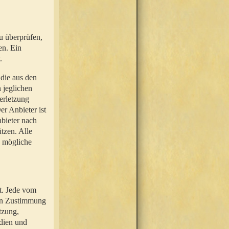
u überprüfen,
en. Ein
.
 die aus den
n jeglichen
erletzung
r Anbieter ist
nbieter nach
tzen. Alle
e mögliche
t. Jede vom
hen Zustimmung
tzung,
dien und