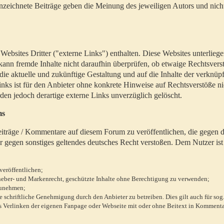
zeichnete Beiträge geben die Meinung des jeweiligen Autors und nich
bsites Dritter ("externe Links") enthalten. Diese Websites unterlieg
 kann fremde Inhalte nicht daraufhin überprüfen, ob etwaige Rechtsvers
 die aktuelle und zukünftige Gestaltung und auf die Inhalte der verknüpf
inks ist für den Anbieter ohne konkrete Hinweise auf Rechtsverstöße n
en jedoch derartige externe Links unverzüglich gelöscht.
ms
 Beiträge / Kommentare auf diesem Forum zu veröffentlichen, die gegen d
r gegen sonstiges geltendes deutsches Recht verstoßen. Dem Nutzer ist
veröffentlichen;
rheber- und Markenrecht, geschützte Inhalte ohne Berechtigung zu verwenden;
zunehmen;
chriftliche Genehmigung durch den Anbieter zu betreiben. Dies gilt auch für sog
 Verlinken der eigenen Fanpage oder Webseite mit oder ohne Beitext in Kommenta