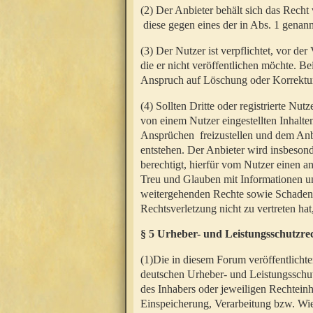
(2) Der Anbieter behält sich das Rech
diese gegen eines der in Abs. 1 genann
(3) Der Nutzer ist verpflichtet, vor d
die er nicht veröffentlichen möchte. 
Anspruch auf Löschung oder Korrektur
(4) Sollten Dritte oder registrierte N
von einem Nutzer eingestellten Inhalten
Ansprüchen freizustellen und dem Anbi
entstehen. Der Anbieter wird insbesond
berechtigt, hierfür vom Nutzer einen a
Treu und Glauben mit Informationen un
weitergehenden Rechte sowie Schadens
Rechtsverletzung nicht zu vertreten hat
§ 5 Urheber- und Leistungsschutzre
(1)Die in diesem Forum veröffentlicht
deutschen Urheber- und Leistungsschut
des Inhabers oder jeweiligen Rechteinh
Einspeicherung, Verarbeitung bzw. Wi