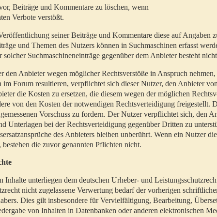
t vor, Beiträge und Kommentare zu löschen, wenn
ten Verbote verstößt.
er Veröffentlichung seiner Beiträge und Kommentare diese auf Angaben z
Beiträge und Themen des Nutzers können in Suchmaschinen erfasst werd
 solcher Suchmaschineneinträge gegenüber dem Anbieter besteht nicht
utzer den Anbieter wegen möglicher Rechtsverstöße in Anspruch nehmen,
 im Forum resultieren, verpflichtet sich dieser Nutzer, den Anbieter vo
eter die Kosten zu ersetzen, die diesem wegen der möglichen Rechtsv
ere von den Kosten der notwendigen Rechtsverteidigung freigestellt. De
ngemessenen Vorschuss zu fordern. Der Nutzer verpflichtet sich, den A
d Unterlagen bei der Rechtsverteidigung gegenüber Dritten zu unterstü
ersatzansprüche des Anbieters bleiben unberührt. Wenn ein Nutzer di
, bestehen die zuvor genannten Pflichten nicht.
chte
en Inhalte unterliegen dem deutschen Urheber- und Leistungsschutzrech
zrecht nicht zugelassene Verwertung bedarf der vorherigen schriftlic
abers. Dies gilt insbesondere für Vervielfältigung, Bearbeitung, Überse
edergabe von Inhalten in Datenbanken oder anderen elektronischen Me