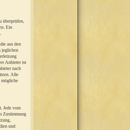
u überprüfen,
en. Ein
.
 die aus den
n jeglichen
erletzung
r Anbieter ist
nbieter nach
tzen. Alle
e mögliche
t. Jede vom
hen Zustimmung
tzung,
dien und