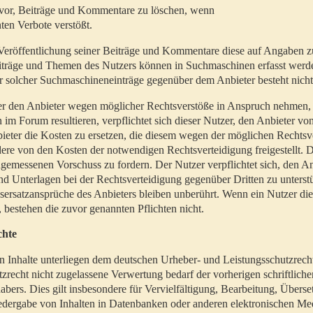
t vor, Beiträge und Kommentare zu löschen, wenn
ten Verbote verstößt.
er Veröffentlichung seiner Beiträge und Kommentare diese auf Angaben z
Beiträge und Themen des Nutzers können in Suchmaschinen erfasst werd
 solcher Suchmaschineneinträge gegenüber dem Anbieter besteht nicht
utzer den Anbieter wegen möglicher Rechtsverstöße in Anspruch nehmen,
 im Forum resultieren, verpflichtet sich dieser Nutzer, den Anbieter vo
eter die Kosten zu ersetzen, die diesem wegen der möglichen Rechtsv
ere von den Kosten der notwendigen Rechtsverteidigung freigestellt. De
ngemessenen Vorschuss zu fordern. Der Nutzer verpflichtet sich, den A
d Unterlagen bei der Rechtsverteidigung gegenüber Dritten zu unterstü
ersatzansprüche des Anbieters bleiben unberührt. Wenn ein Nutzer di
, bestehen die zuvor genannten Pflichten nicht.
chte
en Inhalte unterliegen dem deutschen Urheber- und Leistungsschutzrech
zrecht nicht zugelassene Verwertung bedarf der vorherigen schriftlic
abers. Dies gilt insbesondere für Vervielfältigung, Bearbeitung, Überse
edergabe von Inhalten in Datenbanken oder anderen elektronischen Me