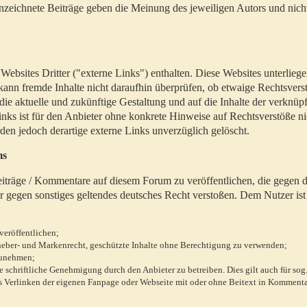
zeichnete Beiträge geben die Meinung des jeweiligen Autors und nich
bsites Dritter ("externe Links") enthalten. Diese Websites unterlieg
 kann fremde Inhalte nicht daraufhin überprüfen, ob etwaige Rechtsvers
 die aktuelle und zukünftige Gestaltung und auf die Inhalte der verknüpf
inks ist für den Anbieter ohne konkrete Hinweise auf Rechtsverstöße n
en jedoch derartige externe Links unverzüglich gelöscht.
ms
 Beiträge / Kommentare auf diesem Forum zu veröffentlichen, die gegen d
r gegen sonstiges geltendes deutsches Recht verstoßen. Dem Nutzer ist
veröffentlichen;
rheber- und Markenrecht, geschützte Inhalte ohne Berechtigung zu verwenden;
zunehmen;
chriftliche Genehmigung durch den Anbieter zu betreiben. Dies gilt auch für sog
 Verlinken der eigenen Fanpage oder Webseite mit oder ohne Beitext in Kommenta