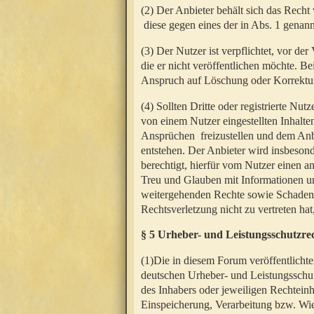
(2) Der Anbieter behält sich das Rech
diese gegen eines der in Abs. 1 genann
(3) Der Nutzer ist verpflichtet, vor d
die er nicht veröffentlichen möchte. 
Anspruch auf Löschung oder Korrektur
(4) Sollten Dritte oder registrierte N
von einem Nutzer eingestellten Inhalten
Ansprüchen freizustellen und dem Anbi
entstehen. Der Anbieter wird insbesond
berechtigt, hierfür vom Nutzer einen a
Treu und Glauben mit Informationen un
weitergehenden Rechte sowie Schadens
Rechtsverletzung nicht zu vertreten hat
§ 5 Urheber- und Leistungsschutzre
(1)Die in diesem Forum veröffentlicht
deutschen Urheber- und Leistungsschut
des Inhabers oder jeweiligen Rechteinh
Einspeicherung, Verarbeitung bzw. Wi