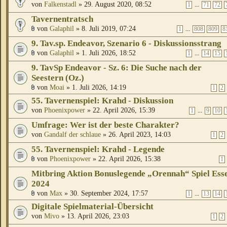
von
Falkenstadl
» 29. August 2020, 08:52
...
1
71
72
Tavernentratsch
von
Galaphil
» 8. Juli 2019, 07:24
...
1
808
809
8
9. Tav.sp. Endeavor, Szenario 6 - Diskussionsstrang
von
Galaphil
» 1. Juli 2026, 18:52
...
1
14
15
9. TavSp Endeavor - Sz. 6: Die Suche nach der
Seestern (Oz.)
von
Moai
» 1. Juli 2026, 14:19
1
2
55. Tavernenspiel: Krahd - Diskussion
von
Phoenixpower
» 22. April 2026, 15:39
...
1
9
10
Umfrage: Wer ist der beste Charakter?
von
Gandalf der schlaue
» 26. April 2023, 14:03
1
2
55. Tavernenspiel: Krahd - Legende
von
Phoenixpower
» 22. April 2026, 15:38
1
Mitbring Aktion Bonuslegende „Orennah“ Spiel Ess
2024
von
Max
» 30. September 2024, 17:57
...
1
13
14
Digitale Spielmaterial-Übersicht
von
Mivo
» 13. April 2026, 23:03
1
2