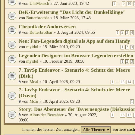
von
UhrMensch
» 27. Juni 2023, 19:42
...
1
9
10
DeK-Erweiterung "Das Licht der Dunkelklinge"
von
Butterbrotbär
» 18. März 2026, 17:43
Chronik der Andorversen
von
Butterbrotbär
» 3. August 2024, 09:55
1
2
3
4
Neu: Fan-Legenden digital als App auf dem Handy
von
myidol
» 15. März 2019, 09:29
1
2
3
Legenden Designer: im Browser Legenden erstellen
von
myidol
» 19. Februar 2019, 08:50
1
2
3
7. TavSp Endeavor - Szenario 4: Schutz der Meere
(Disk.)
von
Moai
» 10. April 2026, 09:29
...
1
13
14
7. TavSp Endeavor - Szenario 4: Schutz der Meere
(Ozean)
von
Moai
» 10. April 2026, 09:28
1
Story: Das Abenteuer der Tavernengäste (Diskussio
von
Albus der Bewahrer
» 30. August 2022,
...
1
16
17
09:00
Themen der letzten Zeit anzeigen:
Sortiere nac