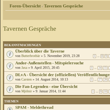
Foren-Übersicht
Tavernen Gespräche
‹
Tavernen Gespräche
BEKANNTMACHUNGEN
Überblick über die Taverne
von
Butterbrotbär
» 5. November 2019, 23:28
...
1
8
9
Andor-Außenstellen - Mitspielersuche
von
Jaxa
» 9. April 2015, 20:45
...
1
34
35
DLvA - Übersicht der (offiziellen) Veröffentlichunge
von
Carsten
» 14. August 2014, 10:13
...
1
27
28
Die Fan-Legenden - eine Übersicht
von
Mjölnir
» 9. Januar 2014, 11:44
...
1
9
10
THEMEN
SPAM - Meldethread