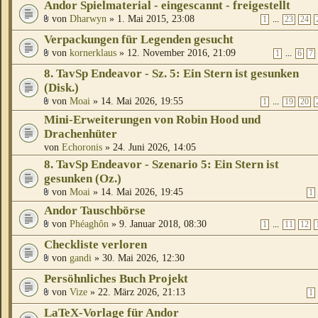
Andor Spielmaterial - eingescannt - freigestellt
von
Dharwyn
» 1. Mai 2015, 23:08
...
1
23
24
Verpackungen für Legenden gesucht
von
kornerklaus
» 12. November 2016, 21:09
...
1
6
7
8. TavSp Endeavor - Sz. 5: Ein Stern ist gesunken
(Disk.)
von
Moai
» 14. Mai 2026, 19:55
...
1
19
20
Mini-Erweiterungen von Robin Hood und
Drachenhüter
von
Echoronis
» 24. Juni 2026, 14:05
8. TavSp Endeavor - Szenario 5: Ein Stern ist
gesunken (Oz.)
von
Moai
» 14. Mai 2026, 19:45
1
Andor Tauschbörse
von
Phéaghôn
» 9. Januar 2018, 08:30
...
1
11
12
Checkliste verloren
von
gandi
» 30. Mai 2026, 12:30
Persöhnliches Buch Projekt
von
Vize
» 22. März 2026, 21:13
1
LaTeX-Vorlage für Andor