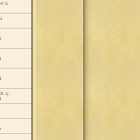
ed
6
3
4
CK
8
0