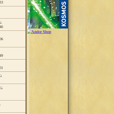
33
46
06
49
01