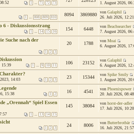
727
228123
08:52
1. August 2026, 06:
...
1
71
72
73
von
Galaphil
8094
3869880
26. Juli 2026, 12:21
...
1
808
809
810
o 6 - Diskussionsstrang
von
Beachsearcher
154
6448
7. August 2026, 06:
...
1
14
15
16
Die Suche nach der
von
Moai
20
1788
6. August 2026, 17:
1
2
3
Diskussion
von
Galaphil
106
23152
, 15:39
6. August 2026, 12:
...
1
9
10
11
 Charakter?
von
Spike Smily
23
15344
 2023, 14:03
1. August 2026, 20:
1
2
3
 Legende
von
Phoenixpower
16
4541
6, 15:38
20. Juli 2026, 08:48
1
2
de „Orennah“ Spiel Essen
von
horst-der-adler
145
38084
17. Juli 2026, 10:20
7:57
...
1
13
14
15
sicht
von
Butterbrotbär
24
8006
16. Juli 2026, 21:57
1
2
3