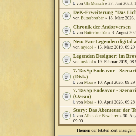
von
UhrMensch
» 27. Juni 2023, 
DeK-Erweiterung "Das Lich
von
Butterbrotbär
» 18. März 2026,
Chronik der Andorversen
von
Butterbrotbär
» 3. August 202
Neu: Fan-Legenden digital 
von
myidol
» 15. März 2019, 09:29
Legenden Designer: im Brow
von
myidol
» 19. Februar 2019, 08:
7. TavSp Endeavor - Szenar
(Disk.)
von
Moai
» 10. April 2026, 09:29
7. TavSp Endeavor - Szenar
(Ozean)
von
Moai
» 10. April 2026, 09:28
Story: Das Abenteuer der T
von
Albus der Bewahrer
» 30. Aug
09:00
Themen der letzten Zeit anzeigen: