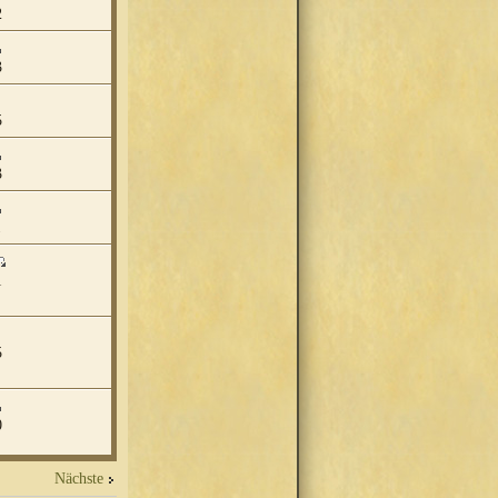
2
3
5
3
1
1
5
0
Nächste