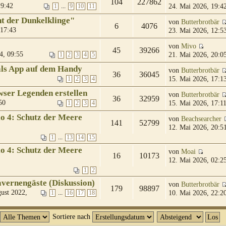
104
227862
19:42
24. Mai 2026, 19:4
...
1
9
10
11
t der Dunkelklinge"
von
Butterbrotbär
6
4076
 17:43
23. Mai 2026, 12:5
von
Mivo
45
39266
4, 09:55
21. Mai 2026, 20:0
1
2
3
4
5
als App auf dem Handy
von
Butterbrotbär
36
36045
15. Mai 2026, 17:1
1
2
3
4
ser Legenden erstellen
von
Butterbrotbär
36
32959
50
15. Mai 2026, 17:1
1
2
3
4
io 4: Schutz der Meere
von
Beachsearcher
141
52799
12. Mai 2026, 20:5
...
1
13
14
15
io 4: Schutz der Meere
von
Moai
16
10173
12. Mai 2026, 02:2
1
2
avernengäste (Diskussion)
von
Butterbrotbär
179
98897
ust 2022,
10. Mai 2026, 22:2
...
1
16
17
18
Sortiere nach