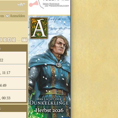
ren
Anmelden
...
2
3
4
5
77
G
22
, 11:17
4:49
, 00:33
G