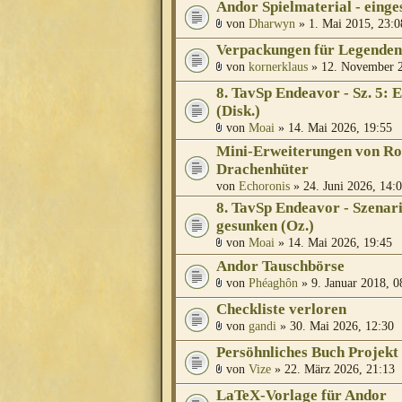
Andor Spielmaterial - einges
von
Dharwyn
» 1. Mai 2015, 23:0
Verpackungen für Legenden
von
kornerklaus
» 12. November 2
8. TavSp Endeavor - Sz. 5: E
(Disk.)
von
Moai
» 14. Mai 2026, 19:55
Mini-Erweiterungen von Ro
Drachenhüter
von
Echoronis
» 24. Juni 2026, 14:
8. TavSp Endeavor - Szenario
gesunken (Oz.)
von
Moai
» 14. Mai 2026, 19:45
Andor Tauschbörse
von
Phéaghôn
» 9. Januar 2018, 0
Checkliste verloren
von
gandi
» 30. Mai 2026, 12:30
Persöhnliches Buch Projekt
von
Vize
» 22. März 2026, 21:13
LaTeX-Vorlage für Andor