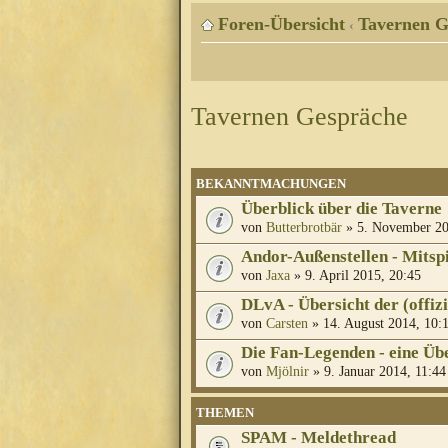
Foren-Übersicht
Tavernen G
‹
Tavernen Gespräche
BEKANNTMACHUNGEN
Überblick über die Taverne
von
Butterbrotbär
» 5. November 20
Andor-Außenstellen - Mitsp
von
Jaxa
» 9. April 2015, 20:45
DLvA - Übersicht der (offiz
von
Carsten
» 14. August 2014, 10:
Die Fan-Legenden - eine Üb
von
Mjölnir
» 9. Januar 2014, 11:44
THEMEN
SPAM - Meldethread