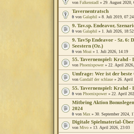
von
Falkenstadl
» 29. August 2020, 
Tavernentratsch
von
Galaphil
» 8. Juli 2019, 07:24
9. Tav.sp. Endeavor, Szenari
von
Galaphil
» 1. Juli 2026, 18:52
9. TavSp Endeavor - Sz. 6: 
Seestern (Oz.)
von
Moai
» 1. Juli 2026, 14:19
55. Tavernenspiel: Krahd - 
von
Phoenixpower
» 22. April 2026
Umfrage: Wer ist der beste
von
Gandalf der schlaue
» 26. April
55. Tavernenspiel: Krahd -
von
Phoenixpower
» 22. April 202
Mitbring Aktion Bonuslegen
2024
von
Max
» 30. September 2024, 1
Digitale Spielmaterial-Über
von
Mivo
» 13. April 2026, 23:03