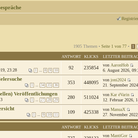
espräche
Registrie
1905 Themen •
Seite
1
von
77
•
1
ANTWORT
KLICKS
LETZTER BEITRA
von
AaronHob
92
235854
19, 23:28
6. August 2026, 09:
...
1
8
9
10
ielersuche
von
joni2024
353
448095
21. September 2024
...
1
34
35
36
iellen) Veröffentlichungen
von
Kar éVarin
280
511024
13
12. Februar 2026, 1
...
1
27
28
29
ersicht
von
ManuaX
109
425338
27. November 2022
...
1
9
10
11
ANTWORT
KLICKS
LETZTER BEITRA
von
MantiGor