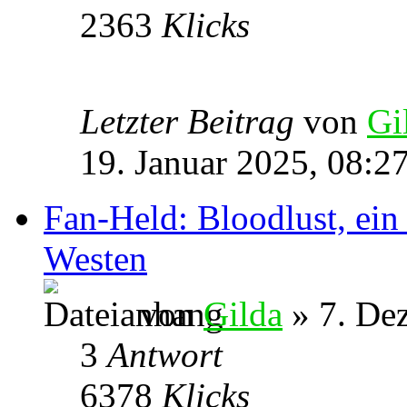
2363
Klicks
Letzter Beitrag
von
Gi
19. Januar 2025, 08:2
Fan-Held: Bloodlust, ei
Westen
von
Gilda
» 7. De
3
Antwort
6378
Klicks