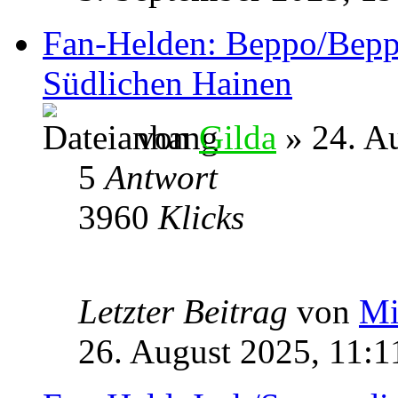
Fan-Helden: Beppo/Beppa
Südlichen Hainen
von
Gilda
» 24. A
5
Antwort
3960
Klicks
Letzter Beitrag
von
Mi
26. August 2025, 11:1