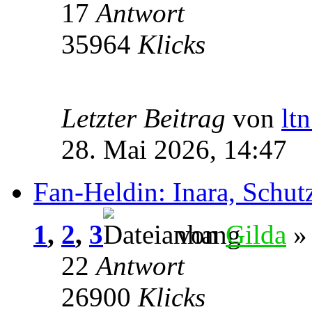
17
Antwort
35964
Klicks
Letzter Beitrag
von
lt
28. Mai 2026, 14:47
Fan-Heldin: Inara, Schu
1
,
2
,
3
von
Gilda
» 
22
Antwort
26900
Klicks