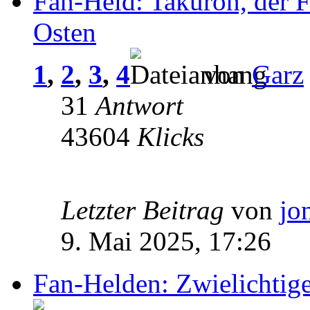
Fan-Held: Takuron, der F
Osten
1
,
2
,
3
,
4
von
Garz
31
Antwort
43604
Klicks
Letzter Beitrag
von
jo
9. Mai 2025, 17:26
Fan-Helden: Zwielichtig