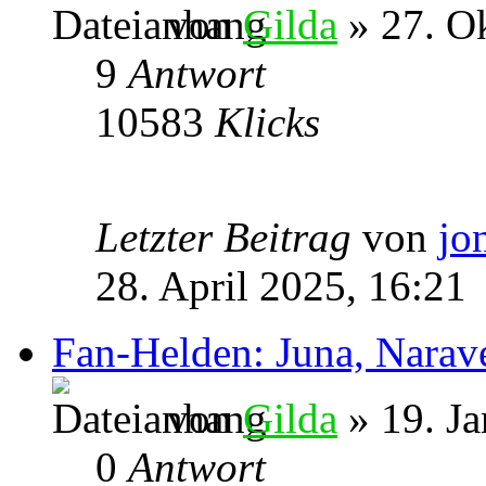
von
Gilda
» 27. O
9
Antwort
10583
Klicks
Letzter Beitrag
von
jo
28. April 2025, 16:21
Fan-Helden: Juna, Narav
von
Gilda
» 19. Ja
0
Antwort