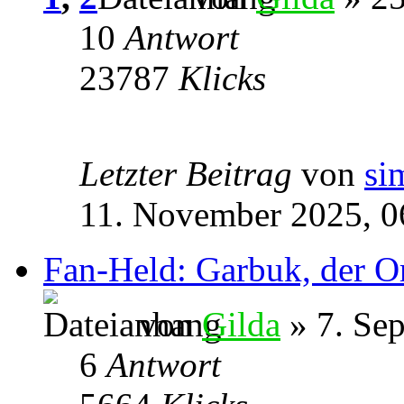
10
Antwort
23787
Klicks
Letzter Beitrag
von
si
11. November 2025, 0
Fan-Held: Garbuk, der O
von
Gilda
» 7. Se
6
Antwort