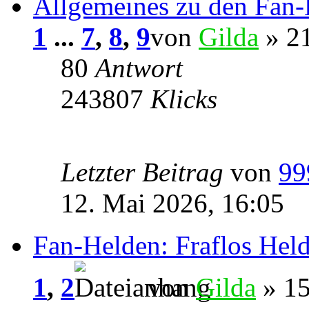
Allgemeines zu den Fan
1
...
7
,
8
,
9
von
Gilda
» 21
80
Antwort
243807
Klicks
Letzter Beitrag
von
99
12. Mai 2026, 16:05
Fan-Helden: Fraflos Hel
1
,
2
von
Gilda
» 15