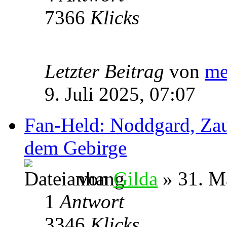
7366
Klicks
Letzter Beitrag
von
me
9. Juli 2025, 07:07
Fan-Held: Noddgard, Zau
dem Gebirge
von
Gilda
» 31. M
1
Antwort
3346
Klicks