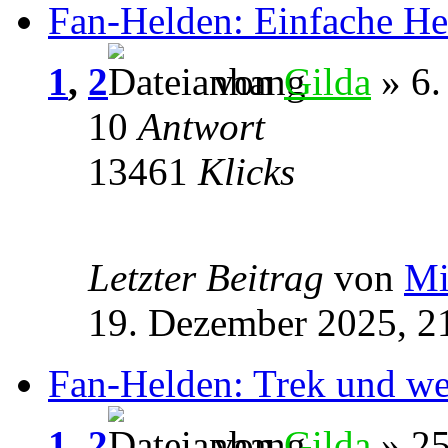
Fan-Helden: Einfache He
1
,
2
von
Gilda
» 6.
10
Antwort
13461
Klicks
Letzter Beitrag
von
Mi
19. Dezember 2025, 2
Fan-Helden: Trek und we
1
,
2
von
Gilda
» 25