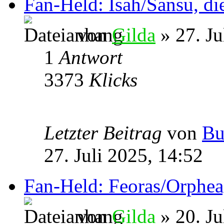
Fan-Held: Isah/Sansu, di
von
Gilda
» 27. Ju
1
Antwort
3373
Klicks
Letzter Beitrag
von
Bu
27. Juli 2025, 14:52
Fan-Held: Feoras/Orphea,
von
Gilda
» 20. Ju