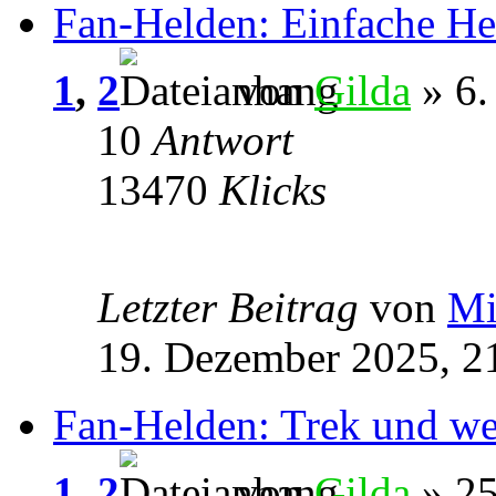
Fan-Helden: Einfache He
1
,
2
von
Gilda
» 6.
10
Antwort
13470
Klicks
Letzter Beitrag
von
Mi
19. Dezember 2025, 2
Fan-Helden: Trek und we
1
,
2
von
Gilda
» 25