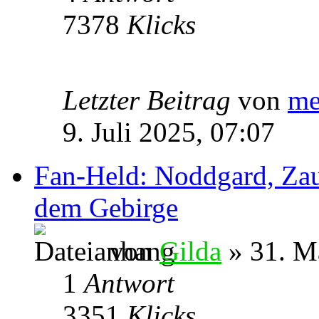
7378
Klicks
Letzter Beitrag
von
me
9. Juli 2025, 07:07
Fan-Held: Noddgard, Zau
dem Gebirge
von
Gilda
» 31. M
1
Antwort
3351
Klicks