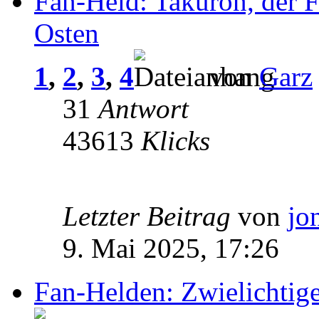
Fan-Held: Takuron, der F
Osten
1
,
2
,
3
,
4
von
Garz
31
Antwort
43613
Klicks
Letzter Beitrag
von
jo
9. Mai 2025, 17:26
Fan-Helden: Zwielichtig