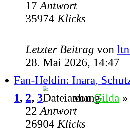
17
Antwort
35974
Klicks
Letzter Beitrag
von
lt
28. Mai 2026, 14:47
Fan-Heldin: Inara, Schu
1
,
2
,
3
von
Gilda
» 
22
Antwort
26904
Klicks