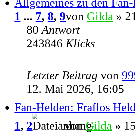
Allgemeines zu den Fan
1
...
7
,
8
,
9
von
Gilda
» 21
80
Antwort
243846
Klicks
Letzter Beitrag
von
99
12. Mai 2026, 16:05
Fan-Helden: Fraflos Hel
1
,
2
von
Gilda
» 15