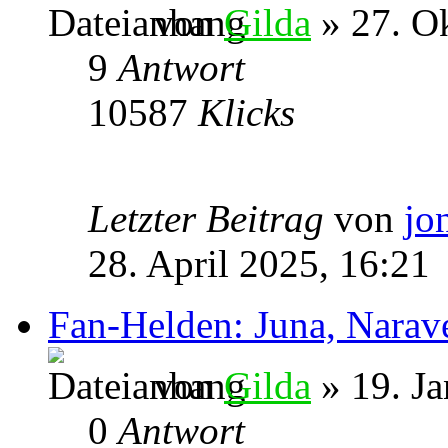
von
Gilda
» 27. O
9
Antwort
10587
Klicks
Letzter Beitrag
von
jo
28. April 2025, 16:21
Fan-Helden: Juna, Narav
von
Gilda
» 19. Ja
0
Antwort