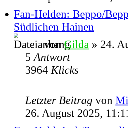
Fan-Helden: Beppo/Beppa
Südlichen Hainen
von
Gilda
» 24. A
5
Antwort
3964
Klicks
Letzter Beitrag
von
Mi
26. August 2025, 11:1