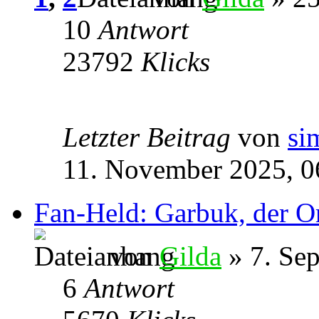
10
Antwort
23792
Klicks
Letzter Beitrag
von
si
11. November 2025, 0
Fan-Held: Garbuk, der O
von
Gilda
» 7. Se
6
Antwort