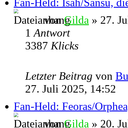
Fan-Held: Isah/Sansu, di
von
Gilda
» 27. Ju
1
Antwort
3387
Klicks
Letzter Beitrag
von
Bu
27. Juli 2025, 14:52
Fan-Held: Feoras/Orphea,
von
Gilda
» 20. Ju