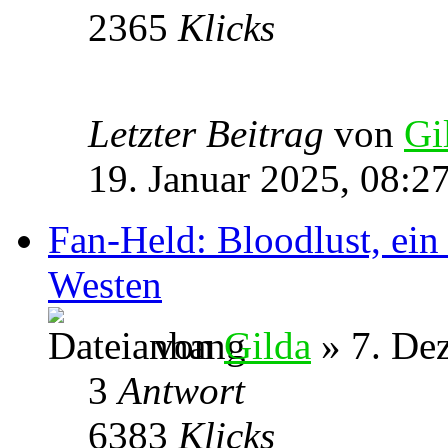
2365
Klicks
Letzter Beitrag
von
Gi
19. Januar 2025, 08:2
Fan-Held: Bloodlust, ei
Westen
von
Gilda
» 7. De
3
Antwort
6383
Klicks