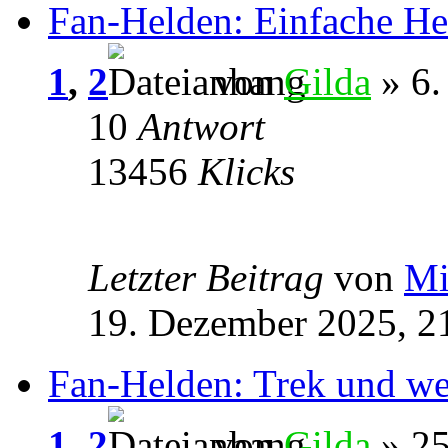
Fan-Helden: Einfache He
1
,
2
von
Gilda
» 6.
10
Antwort
13456
Klicks
Letzter Beitrag
von
Mi
19. Dezember 2025, 2
Fan-Helden: Trek und we
1
,
2
von
Gilda
» 25