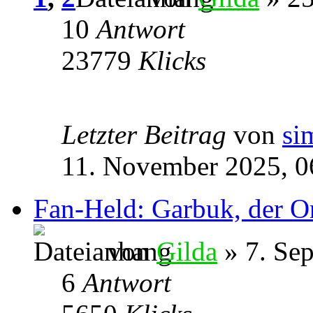
10
Antwort
23779
Klicks
Letzter Beitrag
von
si
11. November 2025, 0
Fan-Held: Garbuk, der O
von
Gilda
» 7. Se
6
Antwort