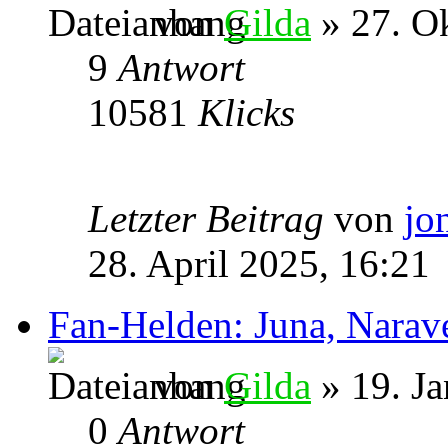
von
Gilda
» 27. O
9
Antwort
10581
Klicks
Letzter Beitrag
von
jo
28. April 2025, 16:21
Fan-Helden: Juna, Narav
von
Gilda
» 19. Ja
0
Antwort