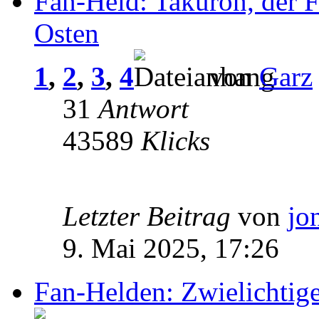
Fan-Held: Takuron, der F
Osten
1
,
2
,
3
,
4
von
Garz
31
Antwort
43589
Klicks
Letzter Beitrag
von
jo
9. Mai 2025, 17:26
Fan-Helden: Zwielichtig