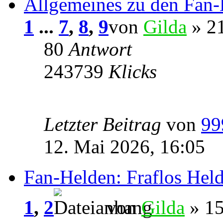
Allgemeines zu den Fan
1
...
7
,
8
,
9
von
Gilda
» 21
80
Antwort
243739
Klicks
Letzter Beitrag
von
99
12. Mai 2026, 16:05
Fan-Helden: Fraflos Hel
1
,
2
von
Gilda
» 15