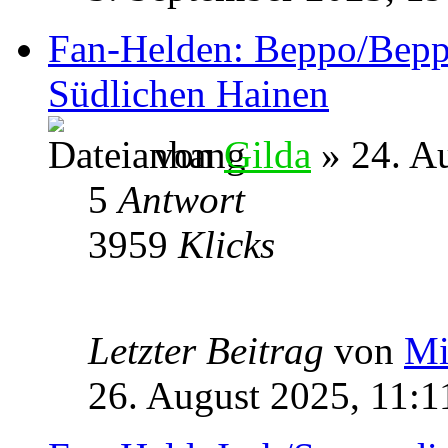
Fan-Helden: Beppo/Beppa
Südlichen Hainen
von
Gilda
» 24. A
5
Antwort
3959
Klicks
Letzter Beitrag
von
Mi
26. August 2025, 11:1