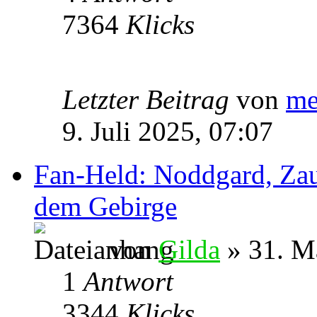
7364
Klicks
Letzter Beitrag
von
me
9. Juli 2025, 07:07
Fan-Held: Noddgard, Zau
dem Gebirge
von
Gilda
» 31. M
1
Antwort
3344
Klicks