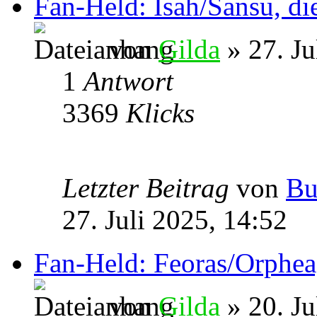
Fan-Held: Isah/Sansu, di
von
Gilda
» 27. Ju
1
Antwort
3369
Klicks
Letzter Beitrag
von
Bu
27. Juli 2025, 14:52
Fan-Held: Feoras/Orphea,
von
Gilda
» 20. Ju