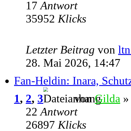
17
Antwort
35952
Klicks
Letzter Beitrag
von
lt
28. Mai 2026, 14:47
Fan-Heldin: Inara, Schu
1
,
2
,
3
von
Gilda
» 
22
Antwort
26897
Klicks