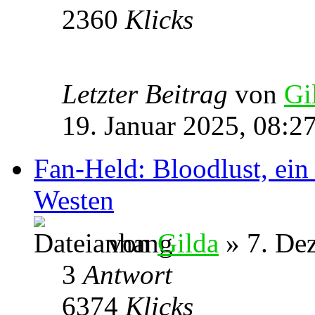
2360
Klicks
Letzter Beitrag
von
Gi
19. Januar 2025, 08:2
Fan-Held: Bloodlust, ei
Westen
von
Gilda
» 7. De
3
Antwort
6374
Klicks