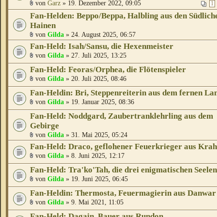
von
Garz
» 19. Dezember 2022, 09:05
1
Fan-Helden: Beppo/Beppa, Halbling aus den Südlich
Hainen
von
Gilda
» 24. August 2025, 06:57
Fan-Held: Isah/Sansu, die Hexenmeister
von
Gilda
» 27. Juli 2025, 13:25
Fan-Held: Feoras/Orphea, die Flötenspieler
von
Gilda
» 20. Juli 2025, 08:46
Fan-Heldin: Bri, Steppenreiterin aus dem fernen La
von
Gilda
» 19. Januar 2025, 08:36
Fan-Held: Noddgard, Zaubertranklehrling aus dem
Gebirge
von
Gilda
» 31. Mai 2025, 05:24
Fan-Held: Draco, geflohener Feuerkrieger aus Kra
von
Gilda
» 8. Juni 2025, 12:17
Fan-Held: Tra'ko'Tah, die drei enigmatischen Seelen
von
Gilda
» 19. Juni 2025, 06:45
Fan-Heldin: Thermosta, Feuermagierin aus Danwar
von
Gilda
» 9. Mai 2021, 11:05
Fan-Held: Dagain, Bauer aus Rundon