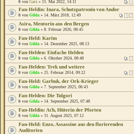
von
Garz
» 15. Mai 2022, 14:11
1
Fan-Heldin: Inara, Schutzpatronin von Andor
von
Gilda
» 14. März 2018, 12:49
1
2
Asira, Mentorin aus den Bergen
von
Gilda
» 8. Februar 2026, 08:45
Fan-Held: Karim
von
Gilda
» 14. Dezember 2025, 08:13
Fan-Helden: Einfache Helden
von
Gilda
» 6. Oktober 2024, 08:48
1
Fan-Helden: Trek und weitere
von
Gilda
» 25. Februar 2014, 09:22
1
Fan-Held: Garbuk, der Ork-Krieger
von
Gilda
» 7. September 2025, 06:43
Fan-Helden: Die Tulgori
von
Gilda
» 14. September 2025, 07:48
Fan-Heldin: Aćh, Hüterin der Pforten
von
Gilda
» 31. August 2025, 07:12
Fan-Held: Enzo, Assassine aus den florierenden
Auditorien