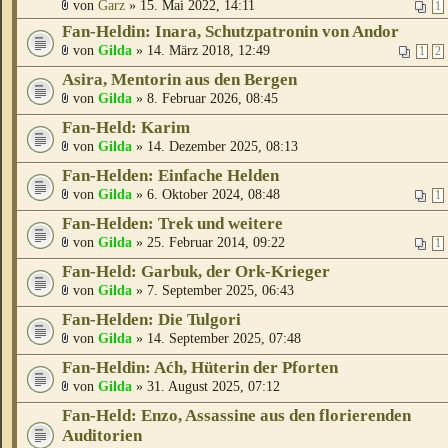
von
Garz
» 15. Mai 2022, 14:11
1
Fan-Heldin: Inara, Schutzpatronin von Andor
von
Gilda
» 14. März 2018, 12:49
1
2
Asira, Mentorin aus den Bergen
von
Gilda
» 8. Februar 2026, 08:45
Fan-Held: Karim
von
Gilda
» 14. Dezember 2025, 08:13
Fan-Helden: Einfache Helden
von
Gilda
» 6. Oktober 2024, 08:48
1
Fan-Helden: Trek und weitere
von
Gilda
» 25. Februar 2014, 09:22
1
Fan-Held: Garbuk, der Ork-Krieger
von
Gilda
» 7. September 2025, 06:43
Fan-Helden: Die Tulgori
von
Gilda
» 14. September 2025, 07:48
Fan-Heldin: Aćh, Hüterin der Pforten
von
Gilda
» 31. August 2025, 07:12
Fan-Held: Enzo, Assassine aus den florierenden
Auditorien