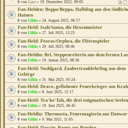
von
Garz
» 19. Dezember 2022, 09:05
1
Fan-Helden: Beppo/Beppa, Halbling aus den Südlich
Hainen
von
Gilda
» 24. August 2025, 06:57
Fan-Held: Isah/Sansu, die Hexenmeister
von
Gilda
» 27. Juli 2025, 13:25
Fan-Held: Feoras/Orphea, die Flötenspieler
von
Gilda
» 20. Juli 2025, 08:46
Fan-Heldin: Bri, Steppenreiterin aus dem fernen La
von
Gilda
» 19. Januar 2025, 08:36
Fan-Held: Noddgard, Zaubertranklehrling aus dem
Gebirge
von
Gilda
» 31. Mai 2025, 05:24
Fan-Held: Draco, geflohener Feuerkrieger aus Kra
von
Gilda
» 8. Juni 2025, 12:17
Fan-Held: Tra'ko'Tah, die drei enigmatischen Seelen
von
Gilda
» 19. Juni 2025, 06:45
Fan-Heldin: Thermosta, Feuermagierin aus Danwar
von
Gilda
» 9. Mai 2021, 11:05
Fan-Held: Dagain, Bauer aus Rundon