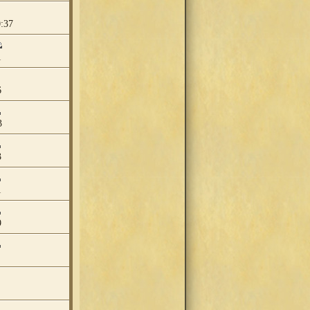
0:37
1
6
3
3
1
9