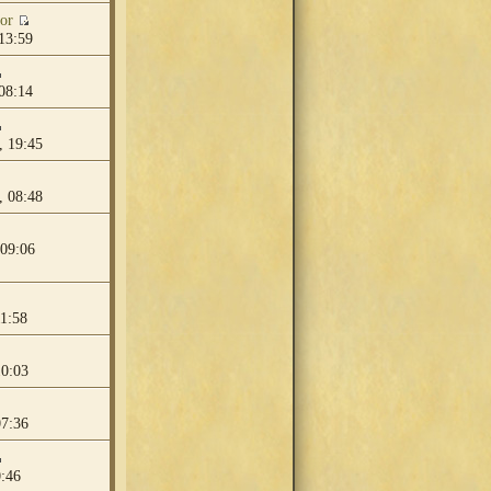
or
13:59
08:14
, 19:45
, 08:48
 09:06
11:58
10:03
07:36
0:46