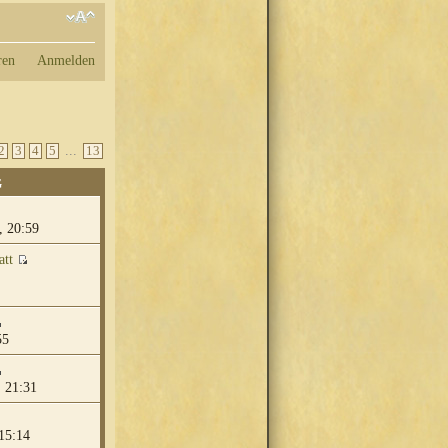
ren
Anmelden
...
2
3
4
5
13
G
, 20:59
att
55
 21:31
15:14