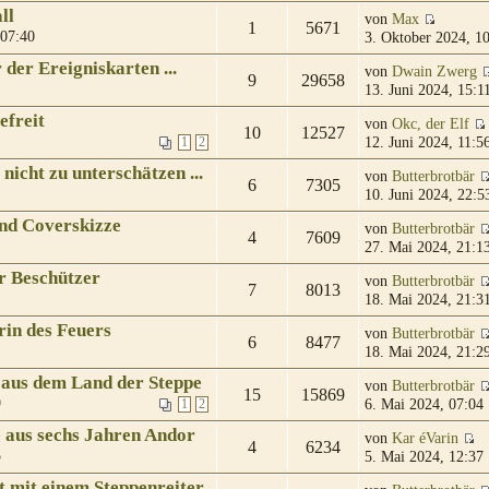
ll
von
Max
1
5671
 07:40
3. Oktober 2024, 1
der Ereigniskarten ...
von
Dwain Zwerg
9
29658
13. Juni 2024, 15:1
efreit
von
Okc, der Elf
10
12527
12. Juni 2024, 11:5
1
2
 nicht zu unterschätzen ...
von
Butterbrotbär
6
7305
10. Juni 2024, 22:5
nd Coverskizze
von
Butterbrotbär
4
7609
27. Mai 2024, 21:1
r Beschützer
von
Butterbrotbär
7
8013
18. Mai 2024, 21:3
rin des Feuers
von
Butterbrotbär
6
8477
18. Mai 2024, 21:2
n aus dem Land der Steppe
von
Butterbrotbär
15
15869
9
6. Mai 2024, 07:04
1
2
e aus sechs Jahren Andor
von
Kar éVarin
4
6234
5
5. Mai 2024, 12:37
t mit einem Steppenreiter