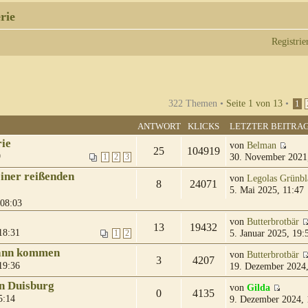
rie
Registrie
322 Themen •
Seite
1
von
13
•
1
ANTWORT
KLICKS
LETZTER BEITRA
rie
von
Belman
25
104919
9
30. November 2021
1
2
3
einer reißenden
von
Legolas Grünbl
8
24071
5. Mai 2025, 11:47
 08:03
von
Butterbrotbär
13
19432
18:31
5. Januar 2025, 19:
1
2
kann kommen
von
Butterbrotbär
3
4207
19:36
19. Dezember 2024,
n Duisburg
von
Gilda
0
4135
5:14
9. Dezember 2024, 