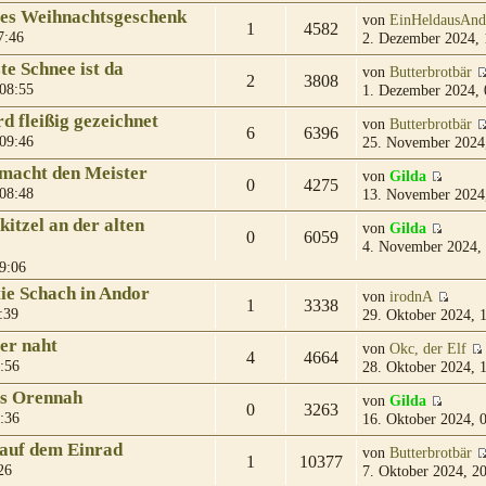
ges Weihnachtsgeschenk
von
EinHeldausAnd
1
4582
7:46
2. Dezember 2024, 
e Schnee ist da
von
Butterbrotbär
2
3808
08:55
1. Dezember 2024, 
d fleißig gezeichnet
von
Butterbrotbär
6
6396
09:46
25. November 2024
macht den Meister
von
Gilda
0
4275
08:48
13. November 2024
itzel an der alten
von
Gilda
0
6059
4. November 2024,
9:06
ie Schach in Andor
von
irodnA
1
3338
:39
29. Oktober 2024, 
er naht
von
Okc, der Elf
4
4664
:56
28. Oktober 2024, 
us Orennah
von
Gilda
0
3263
:36
16. Oktober 2024, 
 auf dem Einrad
von
Butterbrotbär
1
10377
26
7. Oktober 2024, 2