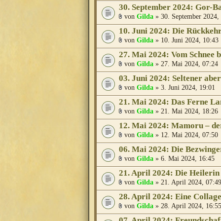
30. September 2024: Gor-Ba
von
Gilda
» 30. September 2024,
10. Juni 2024: Die Rückkehr 
von
Gilda
» 10. Juni 2024, 10:43
27. Mai 2024: Vom Schnee b
von
Gilda
» 27. Mai 2024, 07:24
03. Juni 2024: Seltener aber
von
Gilda
» 3. Juni 2024, 19:01
21. Mai 2024: Das Ferne La
von
Gilda
» 21. Mai 2024, 18:26
12. Mai 2024: Mamoru – de
von
Gilda
» 12. Mai 2024, 07:50
06. Mai 2024: Die Bezwinge
von
Gilda
» 6. Mai 2024, 16:45
21. April 2024: Die Heileri
von
Gilda
» 21. April 2024, 07:4
28. April 2024: Eine Collag
von
Gilda
» 28. April 2024, 16:5
07. April 2024: Freundschaf