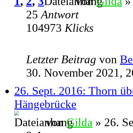
1
,
2
,
3
von
Gilda
» 
25
Antwort
104973
Klicks
Letzter Beitrag
von
Be
30. November 2021, 2
26. Sept. 2016: Thorn üb
Hängebrücke
von
Gilda
» 26. S