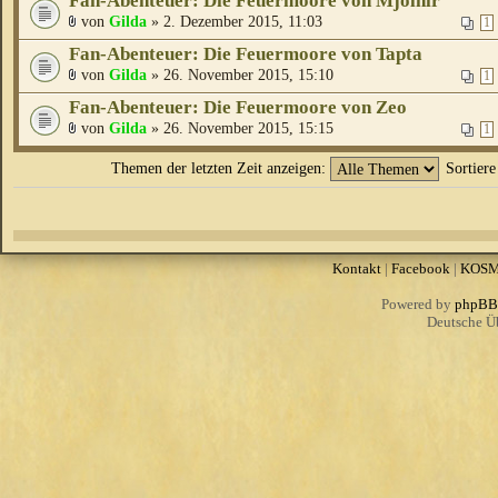
Fan-Abenteuer: Die Feuermoore von Mjölnir
von
Gilda
» 2. Dezember 2015, 11:03
1
Fan-Abenteuer: Die Feuermoore von Tapta
von
Gilda
» 26. November 2015, 15:10
1
Fan-Abenteuer: Die Feuermoore von Zeo
von
Gilda
» 26. November 2015, 15:15
1
Themen der letzten Zeit anzeigen:
Sortier
Kontakt
|
Facebook
|
KOS
Powered by
phpBB
Deutsche Ü