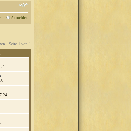
ren
Anmelden
en • Seite
1
von
1
G
:21
56
7:24
1
5