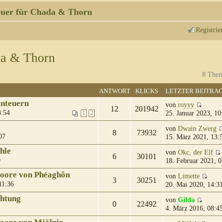
uer für Chada & Thorn
Registrie
da & Thorn
8 Them
ANTWORT
KLICKS
LETZTER BEITRA
enteuern
von
royyy
12
201942
3:54
25. Januar 2023, 10
1
2
von
Dwain Zwerg
8
73932
07
15. März 2021, 13:
hle
von
Okc, der Elf
6
30101
0
18. Februar 2021, 0
moore von Phéaghôn
von
Limette
3
30251
11:36
20. Mai 2020, 14:3
chtung
von
Gilda
0
22492
4. März 2016, 08:4