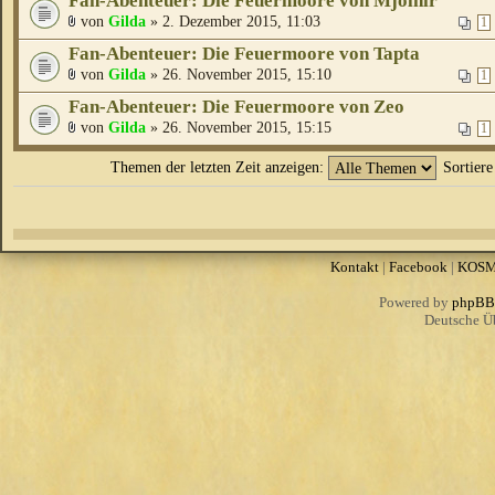
Fan-Abenteuer: Die Feuermoore von Mjölnir
von
Gilda
» 2. Dezember 2015, 11:03
1
Fan-Abenteuer: Die Feuermoore von Tapta
von
Gilda
» 26. November 2015, 15:10
1
Fan-Abenteuer: Die Feuermoore von Zeo
von
Gilda
» 26. November 2015, 15:15
1
Themen der letzten Zeit anzeigen:
Sortier
Kontakt
|
Facebook
|
KOS
Powered by
phpBB
Deutsche Ü