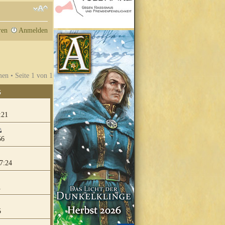
ren
Anmelden
en • Seite
1
von
1
G
:21
56
7:24
1
5