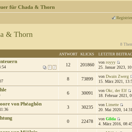
uer für Chada & Thorn
Registrie
da & Thorn
8 Them
ANTWORT
KLICKS
LETZTER BEITRA
enteuern
von
royyy
12
201860
3:54
25. Januar 2023, 10
1
2
von
Dwain Zwerg
8
73899
07
15. März 2021, 13:
hle
von
Okc, der Elf
6
30091
0
18. Februar 2021, 0
moore von Phéaghôn
von
Limette
3
30235
11:36
20. Mai 2020, 14:3
chtung
von
Gilda
0
22478
4. März 2016, 08:4