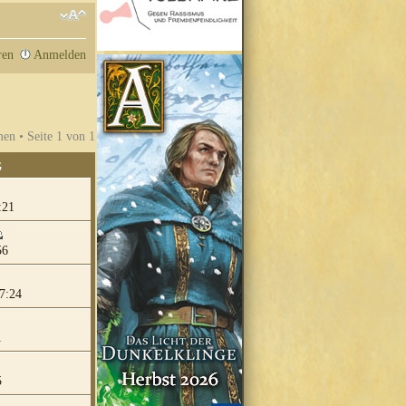
ren
Anmelden
en • Seite
1
von
1
G
:21
56
7:24
1
5