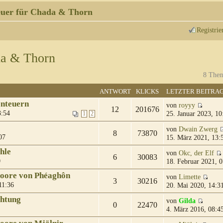
uer für Chada & Thorn
Registrie
da & Thorn
8 Them
ANTWORT
KLICKS
LETZTER BEITRA
enteuern
von
royyy
12
201676
3:54
25. Januar 2023, 10
1
2
von
Dwain Zwerg
8
73870
07
15. März 2021, 13:
hle
von
Okc, der Elf
6
30083
0
18. Februar 2021, 0
moore von Phéaghôn
von
Limette
3
30216
11:36
20. Mai 2020, 14:3
chtung
von
Gilda
0
22470
4. März 2016, 08:4