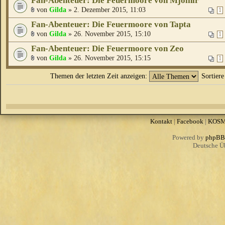
Fan-Abenteuer: Die Feuermoore von Mjölnir
von
Gilda
» 2. Dezember 2015, 11:03
1
Fan-Abenteuer: Die Feuermoore von Tapta
von
Gilda
» 26. November 2015, 15:10
1
Fan-Abenteuer: Die Feuermoore von Zeo
von
Gilda
» 26. November 2015, 15:15
1
Themen der letzten Zeit anzeigen:
Sortier
Kontakt
|
Facebook
|
KOS
Powered by
phpBB
Deutsche Ü