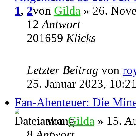
1
,
2
von
Gilda
» 26. Nove
12
Antwort
201659
Klicks
Letzter Beitrag
von
ro
25. Januar 2023, 10:2
Fan-Abenteuer: Die Min
von
Gilda
» 15. A
8
Antwort