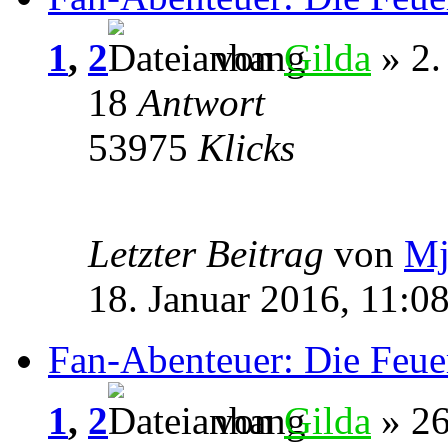
1
,
2
von
Gilda
» 2.
18
Antwort
53975
Klicks
Letzter Beitrag
von
Mj
18. Januar 2016, 11:0
Fan-Abenteuer: Die Feue
1
,
2
von
Gilda
» 26