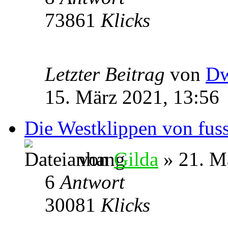
73861
Klicks
Letzter Beitrag
von
Dw
15. März 2021, 13:56
Die Westklippen von fus
von
Gilda
» 21. M
6
Antwort
30081
Klicks