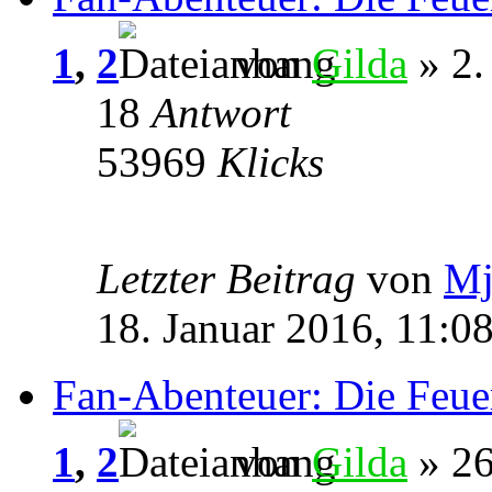
1
,
2
von
Gilda
» 2.
18
Antwort
53969
Klicks
Letzter Beitrag
von
Mj
18. Januar 2016, 11:0
Fan-Abenteuer: Die Feue
1
,
2
von
Gilda
» 26