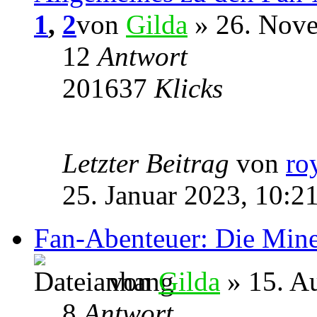
1
,
2
von
Gilda
» 26. Nove
12
Antwort
201637
Klicks
Letzter Beitrag
von
ro
25. Januar 2023, 10:2
Fan-Abenteuer: Die Min
von
Gilda
» 15. A
8
Antwort