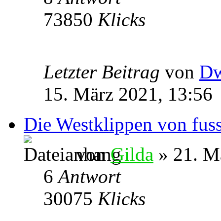
73850
Klicks
Letzter Beitrag
von
Dw
15. März 2021, 13:56
Die Westklippen von fus
von
Gilda
» 21. M
6
Antwort
30075
Klicks