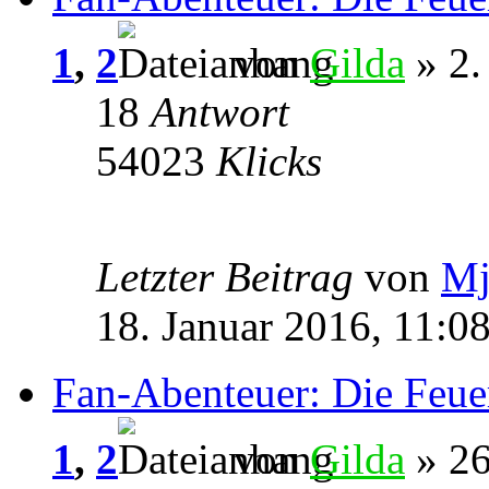
1
,
2
von
Gilda
» 2.
18
Antwort
54023
Klicks
Letzter Beitrag
von
Mj
18. Januar 2016, 11:0
Fan-Abenteuer: Die Feue
1
,
2
von
Gilda
» 26