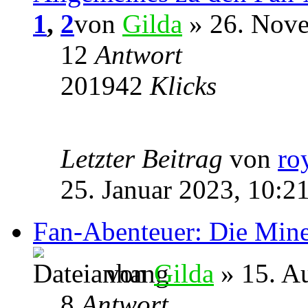
1
,
2
von
Gilda
» 26. Nove
12
Antwort
201942
Klicks
Letzter Beitrag
von
ro
25. Januar 2023, 10:2
Fan-Abenteuer: Die Min
von
Gilda
» 15. A
8
Antwort