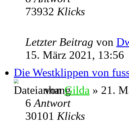
73932
Klicks
Letzter Beitrag
von
Dw
15. März 2021, 13:56
Die Westklippen von fus
von
Gilda
» 21. M
6
Antwort
30101
Klicks