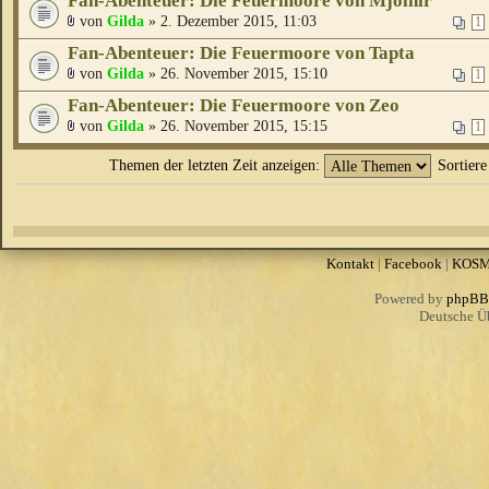
Fan-Abenteuer: Die Feuermoore von Mjölnir
von
Gilda
» 2. Dezember 2015, 11:03
1
Fan-Abenteuer: Die Feuermoore von Tapta
von
Gilda
» 26. November 2015, 15:10
1
Fan-Abenteuer: Die Feuermoore von Zeo
von
Gilda
» 26. November 2015, 15:15
1
Themen der letzten Zeit anzeigen:
Sortier
Kontakt
|
Facebook
|
KOS
Powered by
phpBB
Deutsche Ü