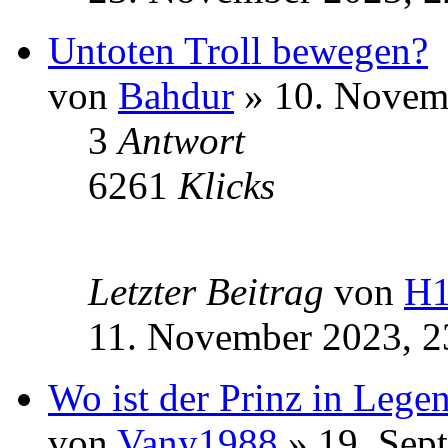
Untoten Troll bewegen?
von
Bahdur
» 10. Novem
3
Antwort
6261
Klicks
Letzter Beitrag
von
H
11. November 2023, 2
Wo ist der Prinz in Lege
von
Vany1988
» 19. Sep