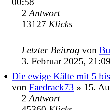
00:58
2
Antwort
13127
Klicks
Letzter Beitrag
von
Bu
3. Februar 2025, 21:0
Die ewige Kälte mit 5 bis
von
Faedrack73
» 15. Au
2
Antwort
45360
Klicks