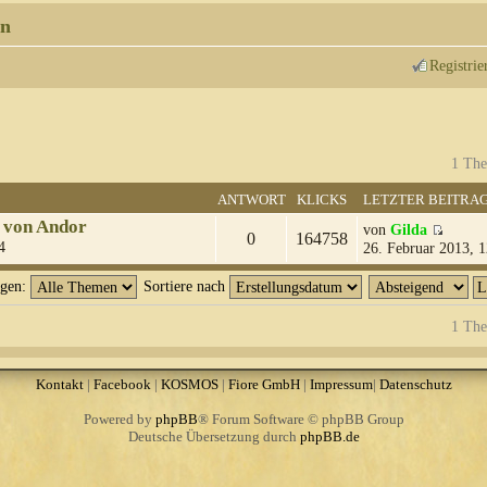
n
Registrie
1 The
ANTWORT
KLICKS
LETZTER BEITRA
 von Andor
von
Gilda
0
164758
4
26. Februar 2013, 1
igen:
Sortiere nach
1 The
Kontakt
|
Facebook
|
KOSMOS
|
Fiore GmbH
|
Impressum
|
Datenschutz
Powered by
phpBB
® Forum Software © phpBB Group
Deutsche Übersetzung durch
phpBB.de