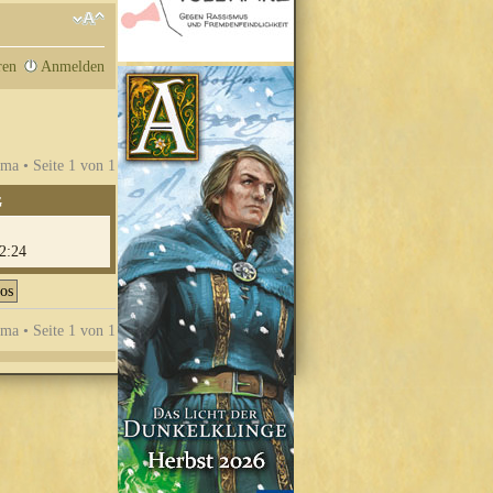
ren
Anmelden
ma • Seite
1
von
1
G
2:24
ma • Seite
1
von
1