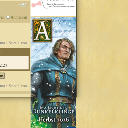
ren
Anmelden
ma • Seite
1
von
1
G
2:24
ma • Seite
1
von
1