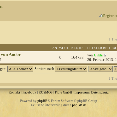
n
Registrie
1 The
ANTWORT
KLICKS
LETZTER BEITRA
 von Andor
von
Gilda
0
164738
4
26. Februar 2013, 1
igen:
Sortiere nach
1 The
Kontakt
|
Facebook
|
KOSMOS
|
Fiore GmbH
|
Impressum
|
Datenschutz
Powered by
phpBB
® Forum Software © phpBB Group
Deutsche Übersetzung durch
phpBB.de