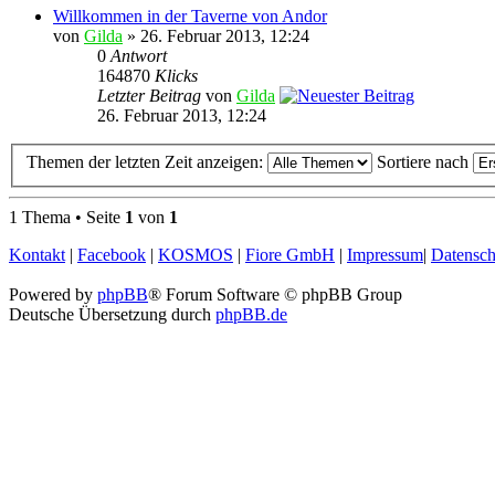
Willkommen in der Taverne von Andor
von
Gilda
» 26. Februar 2013, 12:24
0
Antwort
164870
Klicks
Letzter Beitrag
von
Gilda
26. Februar 2013, 12:24
Themen der letzten Zeit anzeigen:
Sortiere nach
1 Thema • Seite
1
von
1
Kontakt
|
Facebook
|
KOSMOS
|
Fiore GmbH
|
Impressum
|
Datensch
Powered by
phpBB
® Forum Software © phpBB Group
Deutsche Übersetzung durch
phpBB.de