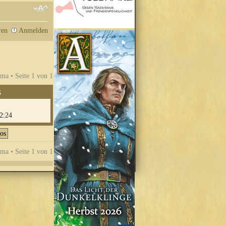
ren
Anmelden
ma • Seite
1
von
1
G
2:24
ma • Seite
1
von
1