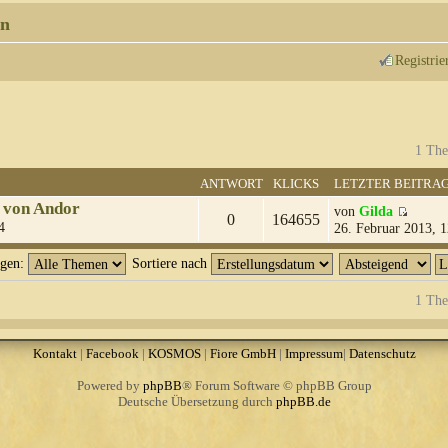
n
Registrie
1 The
ANTWORT
KLICKS
LETZTER BEITRA
 von Andor
von
Gilda
0
164655
4
26. Februar 2013, 1
igen:
Sortiere nach
1 The
Kontakt
|
Facebook
|
KOSMOS
|
Fiore GmbH
|
Impressum
|
Datenschutz
Powered by
phpBB
® Forum Software © phpBB Group
Deutsche Übersetzung durch
phpBB.de