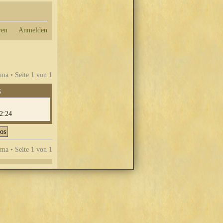
ren
Anmelden
ma • Seite
1
von
1
G
2:24
ma • Seite
1
von
1