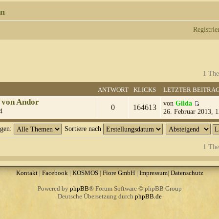
n
Registrie
1 The
ANTWORT
KLICKS
LETZTER BEITRA
 von Andor
von
Gilda
0
164613
4
26. Februar 2013, 1
igen:
Sortiere nach
1 The
Kontakt
|
Facebook
|
KOSMOS
|
Fiore GmbH
|
Impressum
|
Datenschutz
Powered by
phpBB
® Forum Software © phpBB Group
Deutsche Übersetzung durch
phpBB.de