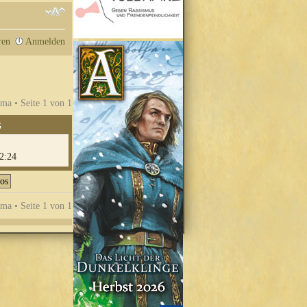
ren
Anmelden
ma • Seite
1
von
1
G
2:24
ma • Seite
1
von
1