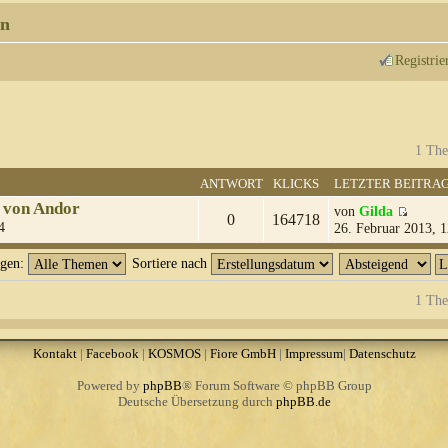
n
Registrie
1 The
ANTWORT
KLICKS
LETZTER BEITRA
 von Andor
von
Gilda
0
164718
4
26. Februar 2013, 1
igen:
Sortiere nach
1 The
Kontakt
|
Facebook
|
KOSMOS
|
Fiore GmbH
|
Impressum
|
Datenschutz
Powered by
phpBB
® Forum Software © phpBB Group
Deutsche Übersetzung durch
phpBB.de