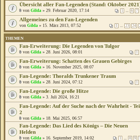
Übersicht aller Fan-Legenden (Stand: Oktober 2021
von
Gilda
» 29. Februar 2020, 17:14
...
1
6
7
Allgemeines zu den Fan-Legenden
von
Gilda
» 15. März 2013, 07:52
...
1
23
24
THEMEN
Fan-Erweiterung: Die Legenden von Tulgor
von
Gilda
» 28. Juni 2026, 08:01
1
Fan-Erweiterung: Schatten des Grauen Gebirges
von
Gilda
» 16. November 2025, 08:07
Fan-Legende: Thoralds Trunkener Traum
von
Gilda
» 28. Juni 2024, 07:12
1
Fan-Legende: Die große Hitze
von
Gilda
» 3. Juli 2024, 16:21
Fan-Legende: Auf der Suche nach der Wahrheit - Tei
2
von
Gilda
» 18. Mai 2025, 06:57
Fan-Legende: Das Lied des Königs – Die Neuen
Helden
von
Gilda
» 16. September 2019, 14:02
...
1
8
9