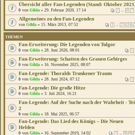
Übersicht aller Fan-Legenden (Stand: Oktober 2021
von
Gilda
» 29. Februar 2020, 17:14
...
1
6
7
Allgemeines zu den Fan-Legenden
von
Gilda
» 15. März 2013, 07:52
...
1
23
24
THEMEN
Fan-Erweiterung: Die Legenden von Tulgor
von
Gilda
» 28. Juni 2026, 08:01
1
Fan-Erweiterung: Schatten des Grauen Gebirges
von
Gilda
» 16. November 2025, 08:07
Fan-Legende: Thoralds Trunkener Traum
von
Gilda
» 28. Juni 2024, 07:12
1
Fan-Legende: Die große Hitze
von
Gilda
» 3. Juli 2024, 16:21
Fan-Legende: Auf der Suche nach der Wahrheit - Tei
2
von
Gilda
» 18. Mai 2025, 06:57
Fan-Legende: Das Lied des Königs – Die Neuen
Helden
von
Gilda
» 16. September 2019, 14:02
...
1
8
9