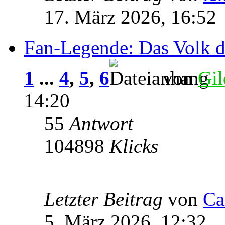
17. März 2026, 16:52
Fan-Legende: Das Volk 
1
...
4
,
5
,
6
von
Gil
14:20
55
Antwort
104898
Klicks
Letzter Beitrag
von
Ca
5. März 2026, 12:32