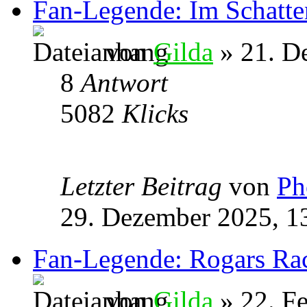
Fan-Legende: Im Schatte
von
Gilda
» 21. D
8
Antwort
5082
Klicks
Letzter Beitrag
von
Ph
29. Dezember 2025, 1
Fan-Legende: Rogars Ra
von
Gilda
» 22. Fe