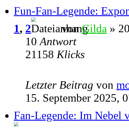
Fun-Fan-Legende: Expon
1
,
2
von
Gilda
» 20
10
Antwort
21158
Klicks
Letzter Beitrag
von
mo
15. September 2025, 0
Fan-Legende: Im Nebel 