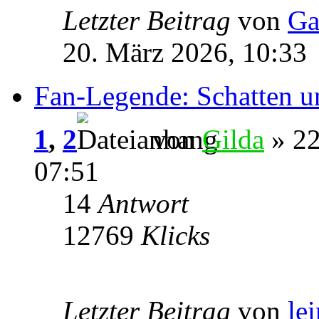
Letzter Beitrag
von
Ga
20. März 2026, 10:33
Fan-Legende: Schatten u
1
,
2
von
Gilda
» 22
07:51
14
Antwort
12769
Klicks
Letzter Beitrag
von
le