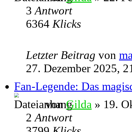
3
Antwort
6364
Klicks
Letzter Beitrag
von
ma
27. Dezember 2025, 2
Fan-Legende: Das magis
von
Gilda
» 19. O
2
Antwort
3799
Klicks