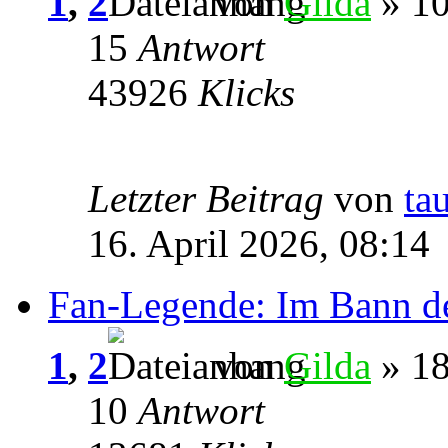
1
,
2
von
Gilda
» 10
15
Antwort
43926
Klicks
Letzter Beitrag
von
ta
16. April 2026, 08:14
Fan-Legende: Im Bann d
1
,
2
von
Gilda
» 18
10
Antwort