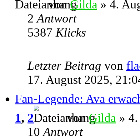
von
Gilda
» 4. Aug
2
Antwort
5387
Klicks
Letzter Beitrag
von
fl
17. August 2025, 21:0
Fan-Legende: Ava erwac
1
,
2
von
Gilda
» 4.
10
Antwort