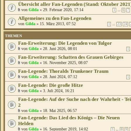
Übersicht aller Fan-Legenden (Stand: Oktober 2021
von
Gilda
» 29. Februar 2020, 17:14
...
1
6
7
Allgemeines zu den Fan-Legenden
von
Gilda
» 15. März 2013, 07:52
...
1
23
24
THEMEN
Fan-Erweiterung: Die Legenden von Tulgor
von
Gilda
» 28. Juni 2026, 08:01
1
Fan-Erweiterung: Schatten des Grauen Gebirges
von
Gilda
» 16. November 2025, 08:07
Fan-Legende: Thoralds Trunkener Traum
von
Gilda
» 28. Juni 2024, 07:12
1
Fan-Legende: Die große Hitze
von
Gilda
» 3. Juli 2024, 16:21
Fan-Legende: Auf der Suche nach der Wahrheit - Tei
2
von
Gilda
» 18. Mai 2025, 06:57
Fan-Legende: Das Lied des Königs – Die Neuen
Helden
von
Gilda
» 16. September 2019, 14:02
...
1
8
9