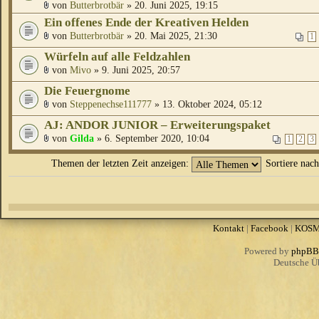
von
Butterbrotbär
» 20. Juni 2025, 19:15
Ein offenes Ende der Kreativen Helden
von
Butterbrotbär
» 20. Mai 2025, 21:30
1
Würfeln auf alle Feldzahlen
von
Mivo
» 9. Juni 2025, 20:57
Die Feuergnome
von
Steppenechse111777
» 13. Oktober 2024, 05:12
AJ: ANDOR JUNIOR – Erweiterungspaket
von
Gilda
» 6. September 2020, 10:04
1
2
3
Themen der letzten Zeit anzeigen:
Sortiere nac
Kontakt
|
Facebook
|
KOS
Powered by
phpBB
Deutsche Ü