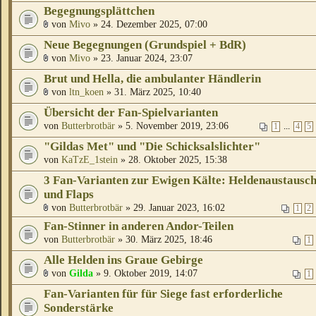
Begegnungsplättchen
von
Mivo
» 24. Dezember 2025, 07:00
Neue Begegnungen (Grundspiel + BdR)
von
Mivo
» 23. Januar 2024, 23:07
Brut und Hella, die ambulanter Händlerin
von
ltn_koen
» 31. März 2025, 10:40
Übersicht der Fan-Spielvarianten
von
Butterbrotbär
» 5. November 2019, 23:06
...
1
4
5
"Gildas Met" und "Die Schicksalslichter"
von
KaTzE_1stein
» 28. Oktober 2025, 15:38
3 Fan-Varianten zur Ewigen Kälte: Heldenaustausc
und Flaps
von
Butterbrotbär
» 29. Januar 2023, 16:02
1
2
Fan-Stinner in anderen Andor-Teilen
von
Butterbrotbär
» 30. März 2025, 18:46
1
Alle Helden ins Graue Gebirge
von
Gilda
» 9. Oktober 2019, 14:07
1
Fan-Varianten für für Siege fast erforderliche
Sonderstärke