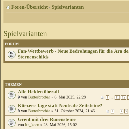
Foren-Übersicht
Spielvarianten
‹
Spielvarianten
FORUM
Fan-Wettbewerb - Neue Bedrohungen für die Ära de
Sternenschilds
THEMEN
Alle Helden überall
von
Butterbrotbär
» 6. Mai 2025, 22:28
...
1
11
12
Kürzere Tage statt Neutrale Zeitsteine?
von
Butterbrotbär
» 31. Oktober 2024, 21:46
...
1
4
5
Grent mit drei Runensteine
von
ltn_koen
» 28. Mai 2026, 15:02