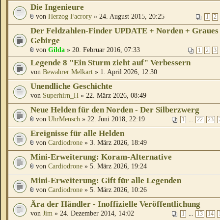
Die Ingenieure
von
Herzog Facrory
» 24. August 2015, 20:25
1
2
Der Feldzahlen-Finder UPDATE + Norden + Graues
Gebirge
von
Gilda
» 20. Februar 2016, 07:33
1
2
3
Legende 8 "Ein Sturm zieht auf" Verbessern
von
Bewahrer Melkart
» 1. April 2026, 12:30
Unendliche Geschichte
von
Superhirn_H
» 22. März 2026, 08:49
Neue Helden für den Norden - Der Silberzwerg
von
UhrMensch
» 22. Juni 2018, 22:19
...
1
22
23
Ereignisse für alle Helden
von
Cardiodrone
» 3. März 2026, 18:49
Mini-Erweiterung: Koram-Alternative
von
Cardiodrone
» 5. März 2026, 19:24
Mini-Erweiterung: Gift für alle Legenden
von
Cardiodrone
» 5. März 2026, 10:26
Ära der Händler - Inoffizielle Veröffentlichung
von
Jim
» 24. Dezember 2014, 14:02
...
1
13
14