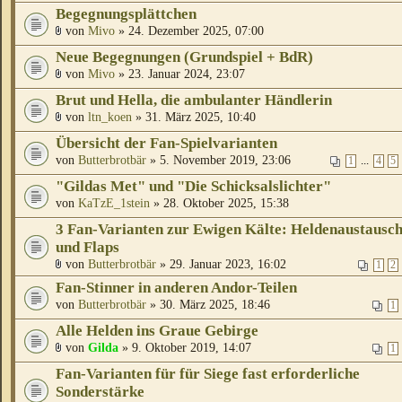
Begegnungsplättchen
von
Mivo
» 24. Dezember 2025, 07:00
Neue Begegnungen (Grundspiel + BdR)
von
Mivo
» 23. Januar 2024, 23:07
Brut und Hella, die ambulanter Händlerin
von
ltn_koen
» 31. März 2025, 10:40
Übersicht der Fan-Spielvarianten
von
Butterbrotbär
» 5. November 2019, 23:06
...
1
4
5
"Gildas Met" und "Die Schicksalslichter"
von
KaTzE_1stein
» 28. Oktober 2025, 15:38
3 Fan-Varianten zur Ewigen Kälte: Heldenaustausc
und Flaps
von
Butterbrotbär
» 29. Januar 2023, 16:02
1
2
Fan-Stinner in anderen Andor-Teilen
von
Butterbrotbär
» 30. März 2025, 18:46
1
Alle Helden ins Graue Gebirge
von
Gilda
» 9. Oktober 2019, 14:07
1
Fan-Varianten für für Siege fast erforderliche
Sonderstärke