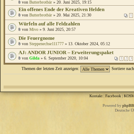
von
Butterbrotbär
» 20. Juni 2025, 19:15
Ein offenes Ende der Kreativen Helden
von
Butterbrotbär
» 20. Mai 2025, 21:30
1
Würfeln auf alle Feldzahlen
von
Mivo
» 9. Juni 2025, 20:57
Die Feuergnome
von
Steppenechse111777
» 13. Oktober 2024, 05:12
AJ: ANDOR JUNIOR – Erweiterungspaket
von
Gilda
» 6. September 2020, 10:04
1
2
3
Themen der letzten Zeit anzeigen:
Sortiere nac
Kontakt
|
Facebook
|
KOS
Powered by
phpBB
Deutsche Ü