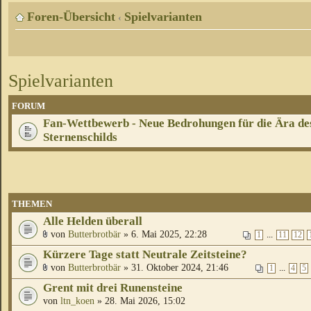
Foren-Übersicht
Spielvarianten
‹
Spielvarianten
FORUM
Fan-Wettbewerb - Neue Bedrohungen für die Ära de
Sternenschilds
THEMEN
Alle Helden überall
von
Butterbrotbär
» 6. Mai 2025, 22:28
...
1
11
12
Kürzere Tage statt Neutrale Zeitsteine?
von
Butterbrotbär
» 31. Oktober 2024, 21:46
...
1
4
5
Grent mit drei Runensteine
von
ltn_koen
» 28. Mai 2026, 15:02