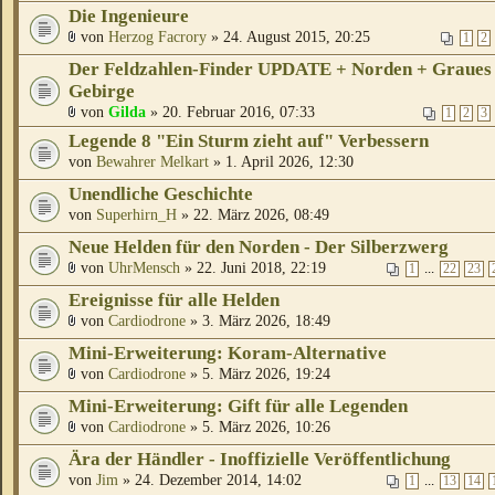
Die Ingenieure
von
Herzog Facrory
» 24. August 2015, 20:25
1
2
Der Feldzahlen-Finder UPDATE + Norden + Graues
Gebirge
von
Gilda
» 20. Februar 2016, 07:33
1
2
3
Legende 8 "Ein Sturm zieht auf" Verbessern
von
Bewahrer Melkart
» 1. April 2026, 12:30
Unendliche Geschichte
von
Superhirn_H
» 22. März 2026, 08:49
Neue Helden für den Norden - Der Silberzwerg
von
UhrMensch
» 22. Juni 2018, 22:19
...
1
22
23
Ereignisse für alle Helden
von
Cardiodrone
» 3. März 2026, 18:49
Mini-Erweiterung: Koram-Alternative
von
Cardiodrone
» 5. März 2026, 19:24
Mini-Erweiterung: Gift für alle Legenden
von
Cardiodrone
» 5. März 2026, 10:26
Ära der Händler - Inoffizielle Veröffentlichung
von
Jim
» 24. Dezember 2014, 14:02
...
1
13
14