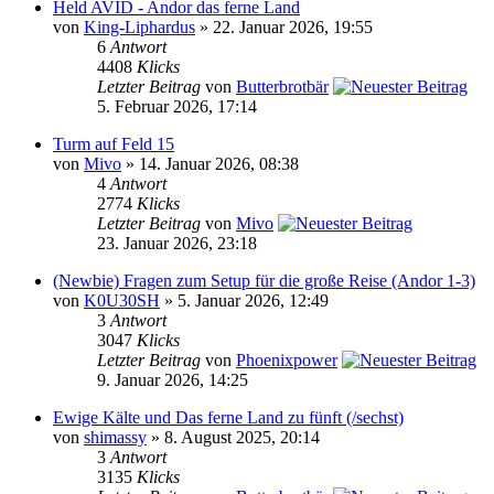
Held AVID - Andor das ferne Land
von
King-Liphardus
» 22. Januar 2026, 19:55
6
Antwort
4408
Klicks
Letzter Beitrag
von
Butterbrotbär
5. Februar 2026, 17:14
Turm auf Feld 15
von
Mivo
» 14. Januar 2026, 08:38
4
Antwort
2774
Klicks
Letzter Beitrag
von
Mivo
23. Januar 2026, 23:18
(Newbie) Fragen zum Setup für die große Reise (Andor 1-3)
von
K0U30SH
» 5. Januar 2026, 12:49
3
Antwort
3047
Klicks
Letzter Beitrag
von
Phoenixpower
9. Januar 2026, 14:25
Ewige Kälte und Das ferne Land zu fünft (/sechst)
von
shimassy
» 8. August 2025, 20:14
3
Antwort
3135
Klicks