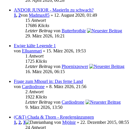
20. April 2026, 06:28
ANDOR JUNIOR - MagierIn zu schwach?
1
,
2
von
Madmax85
» 12. August 2020, 01:49
15
Antwort
17686
Klicks
Letzter Beitrag
von
Butterbrotbär
29. März 2026, 16:21
Ewige kälte Legende 1
von
Elluanmari
» 15. März 2026, 19:53
1
Antwort
1725
Klicks
Letzter Beitrag
von
Phoenixpower
16. März 2026, 06:15
Frage zum Mhourl in: Das ferne Land
von
Cardiodrone
» 8. März 2026, 21:56
2
Antwort
1922
Klicks
Letzter Beitrag
von
Cardiodrone
9. März 2026, 13:50
(C&T) Chada & Thorn - Regelergänzungen
1
,
2
,
3
von
Mjölnir
» 22. Dezember 2015, 08:55
24
Antwort