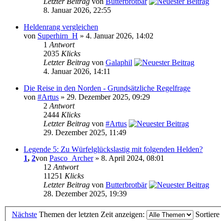
Letzter Beitrag
von
Butterbrotbär
8. Januar 2026, 22:55
Heldenrang vergleichen
von
Superhirn_H
» 4. Januar 2026, 14:02
1
Antwort
2035
Klicks
Letzter Beitrag
von
Galaphil
4. Januar 2026, 14:11
Die Reise in den Norden - Grundsätzliche Regelfrage
von
#Artus
» 29. Dezember 2025, 09:29
2
Antwort
2444
Klicks
Letzter Beitrag
von
#Artus
29. Dezember 2025, 11:49
Legende 5: Zu Würfelglückslastig mit folgenden Helden?
1
,
2
von
Pasco_Archer
» 8. April 2024, 08:01
12
Antwort
11251
Klicks
Letzter Beitrag
von
Butterbrotbär
28. Dezember 2025, 19:39
Nächste
Themen der letzten Zeit anzeigen:
Sortier