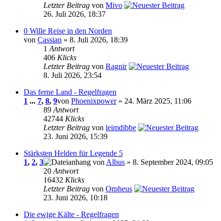
Letzter Beitrag
von
Mivo
26. Juli 2026, 18:37
0 Wille Reise in den Norden
von
Cassian
» 8. Juli 2026, 18:39
1
Antwort
406
Klicks
Letzter Beitrag
von
Ragnir
8. Juli 2026, 23:54
Das ferne Land - Regelfragen
1
...
7
,
8
,
9
von
Phoenixpower
» 24. März 2025, 11:06
89
Antwort
42744
Klicks
Letzter Beitrag
von
leimdibbe
23. Juni 2026, 15:39
Stärksten Helden für Legende 5
1
,
2
,
3
von
Albus
» 8. September 2024, 09:05
20
Antwort
16432
Klicks
Letzter Beitrag
von
Orpheus
23. Juni 2026, 10:18
Die ewige Kälte - Regelfragen