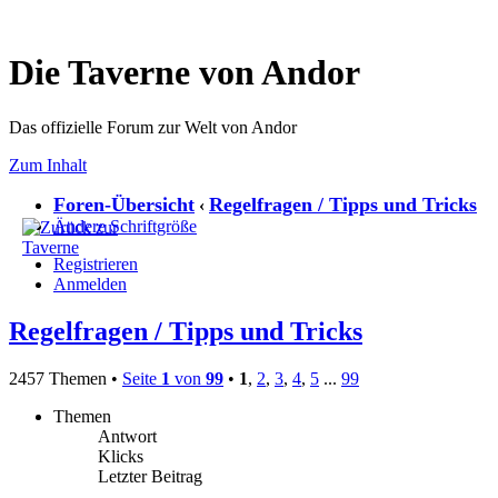
Die Taverne von Andor
Das offizielle Forum zur Welt von Andor
Zum Inhalt
Foren-Übersicht
Regelfragen / Tipps und Tricks
‹
Ändere Schriftgröße
Registrieren
Anmelden
Regelfragen / Tipps und Tricks
2457 Themen •
Seite
1
von
99
•
1
,
2
,
3
,
4
,
5
...
99
Themen
Antwort
Klicks
Letzter Beitrag