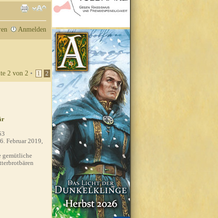
ren
Anmelden
ite
2
von
2
•
1
2
är
53
6. Februar 2019,
 gemütliche
tterbrotbären