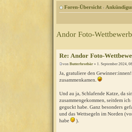
Foren-Übersicht
Ankündigu
‹
Andor Foto-Wettbewerb 2
Re: Andor Foto-Wettbewerb
von
Butterbrotbär
» 1. September 2024, 0
Ja, gratuliere den Gewinner:innen!
zusammenkamen.
Und au ja, Schlafende Katze, da s
zusammengekommen, seitdem ich d
geguckt habe. Ganz besonders gefa
und das Wettsegeln im Norden (vo
habe
).