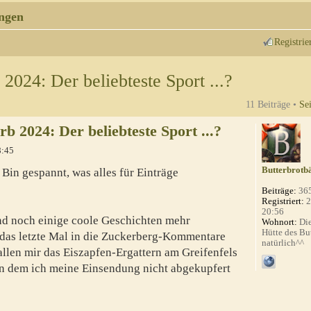
ngen
Registrie
024: Der beliebteste Sport ...?
11 Beiträge •
Se
 2024: Der beliebteste Sport ...?
8:45
Butterbrotb
 Bin gespannt, was alles für Einträge
Beiträge:
36
Registriert:
2
20:56
ind noch einige coole Geschichten mehr
Wohnort:
Die
Hütte des Bu
as letzte Mal in die Zuckerberg-Kommentare
natürlich^^
llen mir das Eiszapfen-Ergattern am Greifenfels
n dem ich meine Einsendung nicht abgekupfert