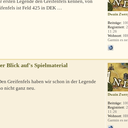
er ersten Legende den Greifenfels kennen, von
fenfels ist Feld 425 in DEK …
Dwain Zwer
Beiträge:
10
Registriert:
2
11:26
Wohnort:
HH 
Garmin es ne
er Blick auf's Spielmaterial
Den Greifenfels haben wir schon in der Legende
so nicht ganz neu.
Dwain Zwer
Beiträge:
10
Registriert:
2
11:26
Wohnort:
HH 
Garmin es ne