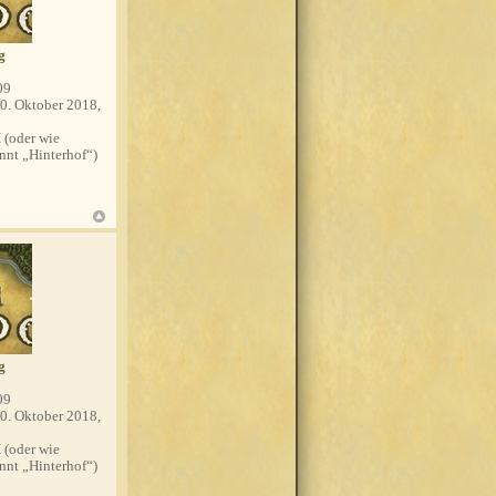
g
09
0. Oktober 2018,
(oder wie
nnt „Hinterhof“)
g
09
0. Oktober 2018,
(oder wie
nnt „Hinterhof“)