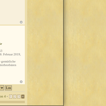
är
53
6. Februar 2019,
 gemütliche
tterbrotbären
on
4
•
1
2
3
4