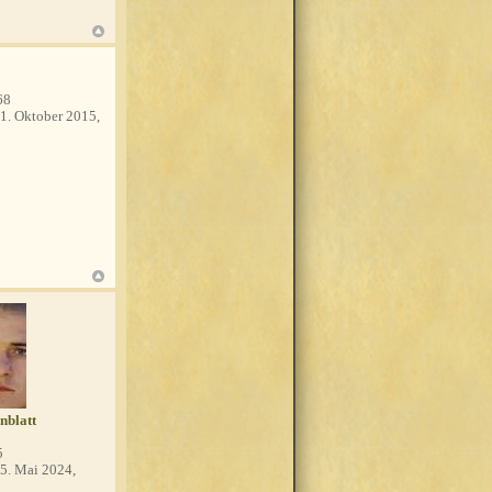
68
1. Oktober 2015,
nblatt
5
5. Mai 2024,