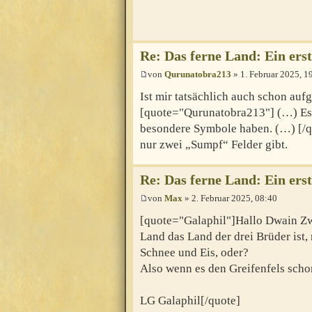
Re: Das ferne Land: Ein erst
von
Qurunatobra213
» 1. Februar 2025, 1
Ist mir tatsächlich auch schon aufg
[quote="Qurunatobra213"] (…) Es g
besondere Symbole haben. (…) [/quo
nur zwei „Sumpf“ Felder gibt.
Re: Das ferne Land: Ein erst
von
Max
» 2. Februar 2025, 08:40
[quote="Galaphil"]Hallo Dwain Zw
Land das Land der drei Brüder ist,
Schnee und Eis, oder?
Also wenn es den Greifenfels scho
LG Galaphil[/quote]