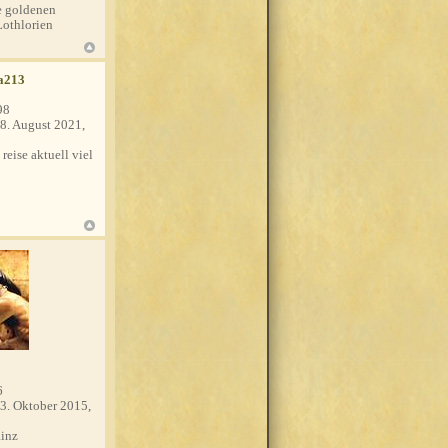
 goldenen
Lothlorien
a213
98
8. August 2021,
 reise aktuell viel
6
3. Oktober 2015,
inz