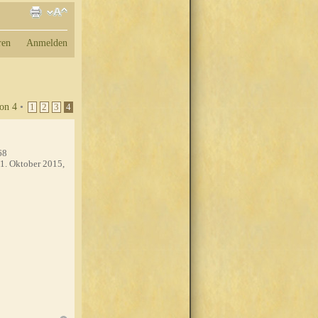
ren
Anmelden
on
4
•
1
2
3
4
68
1. Oktober 2015,