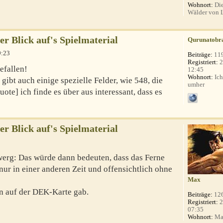
Wohnort:
Die
Wälder von 
er Blick auf's Spielmaterial
Qurunatobr
9:23
Beiträge:
11
Registriert:
2
efallen!
12:45
Wohnort:
Ich
ibt auch einige spezielle Felder, wie 548, die
umher
te] ich finde es über aus interessant, dass es
er Blick auf's Spielmaterial
erg: Das würde dann bedeuten, dass das Ferne
 nur in einer anderen Zeit und offensichtlich ohne
Max
n auf der DEK-Karte gab.
Beiträge:
12
Registriert:
2
07:35
Wohnort:
Ma