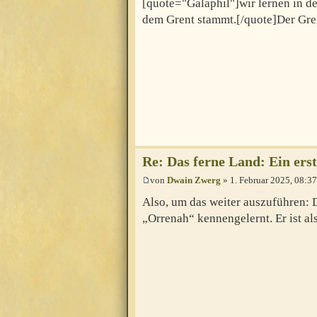
[quote="Galaphil"]wir lernen in d
dem Grent stammt.[/quote]Der Grei
Re: Das ferne Land: Ein erst
von
Dwain Zwerg
» 1. Februar 2025, 08:37
Also, um das weiter auszuführen: 
„Orrenah“ kennengelernt. Er ist al