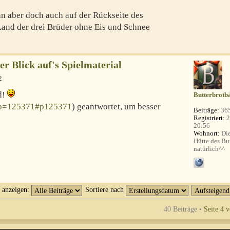
n aber doch auch auf der Rückseite des
 Land der drei Brüder ohne Eis und Schnee
er Blick auf's Spielmaterial
2
d!
Butterbrotb
?p=125371#p125371
) geantwortet, um besser
Beiträge:
36
Registriert:
2
20:56
Wohnort:
Die
Hütte des Bu
natürlich^^
t anzeigen:
Sortiere nach
40 Beiträge •
Seite
4
v