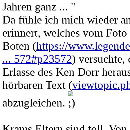
Jahren ganz ... "
Da fühle ich mich wieder an
erinnert, welches vom Foto 
Boten (
https://www.legend
... 572#p23572
) versuchte, 
Erlasse des Ken Dorr herau
hörbaren Text (
viewtopic.
abzugleichen.
Krams Eltern sind toll. Von