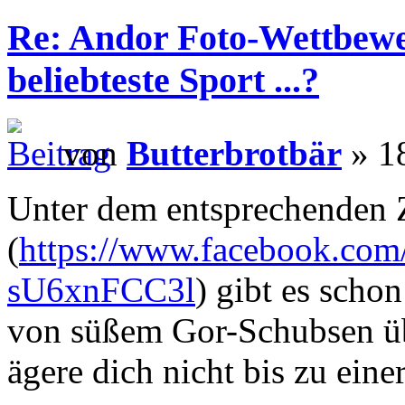
Re: Andor Foto-Wettbewe
beliebteste Sport ...?
von
Butterbrotbär
» 18
Unter dem entsprechenden 
(
https://www.facebook.com/
sU6xnFCC3l
) gibt es scho
von süßem Gor-Schubsen üb
ägere dich nicht bis zu eine