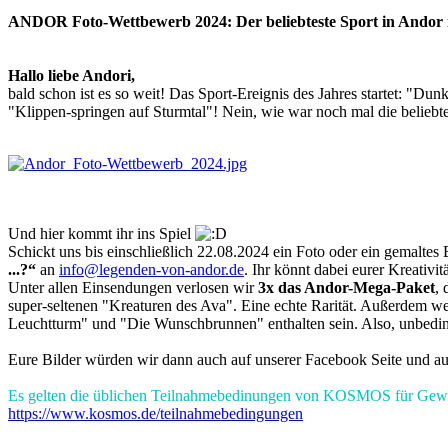
ANDOR Foto-Wettbewerb 2024: Der beliebteste Sport in Andor is
Hallo liebe Andori,
bald schon ist es so weit! Das Sport-Ereignis des Jahres startet: "Dun
"Klippen-springen auf Sturmtal"! Nein, wie war noch mal die beliebt
Und hier kommt ihr ins Spiel
Schickt uns bis einschließlich 22.08.2024 ein Foto oder ein gemalte
...?“
an
info@legenden-von-andor.de
. Ihr könnt dabei eurer Kreativitä
Unter allen Einsendungen verlosen wir
3x das Andor-Mega-Paket
,
super-seltenen "Kreaturen des Ava". Eine echte Rarität. Außerdem w
Leuchtturm" und "Die Wunschbrunnen" enthalten sein. Also, unbedi
Eure Bilder würden wir dann auch auf unserer Facebook Seite und auf
Es gelten die üblichen Teilnahmebedinungen von KOSMOS für Gewi
https://www.kosmos.de/teilnahmebedingungen