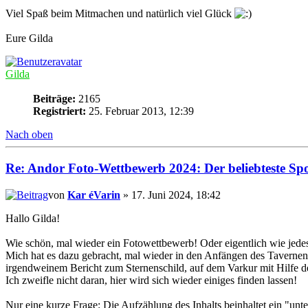
Viel Spaß beim Mitmachen und natürlich viel Glück
Eure Gilda
Gilda
Beiträge:
2165
Registriert:
25. Februar 2013, 12:39
Nach oben
Re: Andor Foto-Wettbewerb 2024: Der beliebteste Spor
von
Kar éVarin
» 17. Juni 2024, 18:42
Hallo Gilda!
Wie schön, mal wieder ein Fotowettbewerb! Oder eigentlich wie jed
Mich hat es dazu gebracht, mal wieder in den Anfängen des Tavernentr
irgendweinem Bericht zum Sternenschild, auf dem Varkur mit Hilfe de
Ich zweifle nicht daran, hier wird sich wieder einiges finden lassen!
Nur eine kurze Frage: Die Aufzählung des Inhalts beinhaltet ein "unt