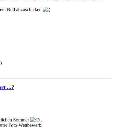
 mein Bild abzuschicken
)
t ...?
ortlichen Sommer
.
etter Foto-Wettbewerb.