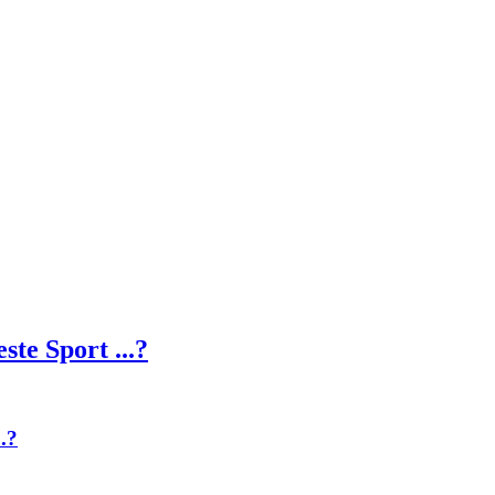
te Sport ...?
.?