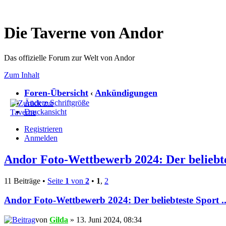
Die Taverne von Andor
Das offizielle Forum zur Welt von Andor
Zum Inhalt
Foren-Übersicht
Ankündigungen
‹
Ändere Schriftgröße
Druckansicht
Registrieren
Anmelden
Andor Foto-Wettbewerb 2024: Der beliebtes
11 Beiträge •
Seite
1
von
2
•
1
,
2
Andor Foto-Wettbewerb 2024: Der beliebteste Sport ..
von
Gilda
» 13. Juni 2024, 08:34