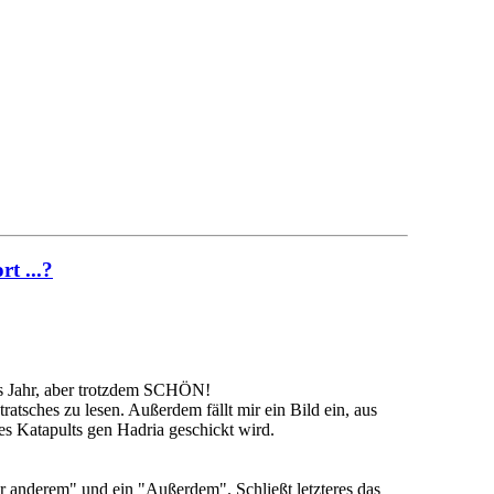
t ...?
es Jahr, aber trotzdem SCHÖN!
atsches zu lesen. Außerdem fällt mir ein Bild ein, aus
s Katapults gen Hadria geschickt wird.
er anderem" und ein "Außerdem". Schließt letzteres das