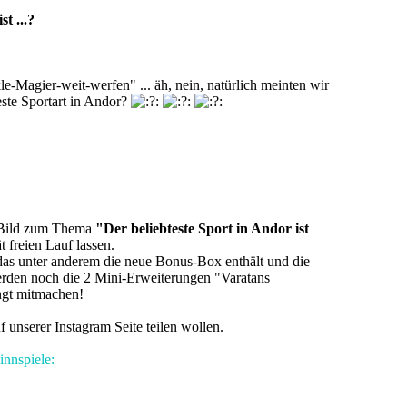
t ...?
kle-Magier-weit-werfen" ... äh, nein, natürlich meinten wir
este Sportart in Andor?
s Bild zum Thema
"Der beliebteste Sport in Andor ist
t freien Lauf lassen.
 das unter anderem die neue Bonus-Box enthält und die
erden noch die 2 Mini-Erweiterungen "Varatans
ngt mitmachen!
 unserer Instagram Seite teilen wollen.
nnspiele: