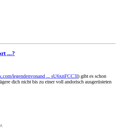
t ...?
ok.com/legendenvonand ... sU6xnFCC3l
) gibt es schon
re dich nicht bis zu einer voll andorisch ausgerüsteten
^^