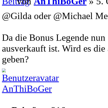
von
AnThiBoGer
» 5. 
@Gilda oder @Michael Me
Da die Bonus Legende nun a
ausverkauft ist. Wird es di
geben?
AnThiBoGer