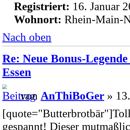
Registriert:
16. Januar 2
Wohnort:
Rhein-Main-N
Nach oben
Re: Neue Bonus-Legende 
Essen
von
AnThiBoGer
» 13.
[quote="Butterbrotbär"]Toll
gespannt! Dieser mutmaßli