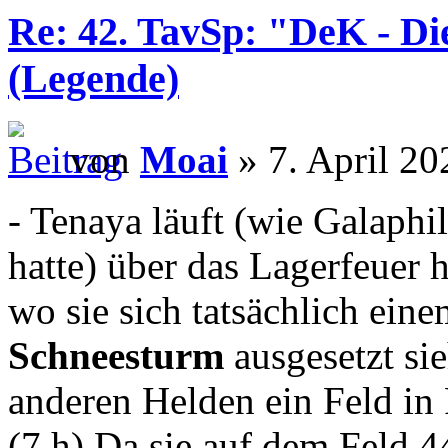
Re: 42. TavSp: "DeK - D
(Legende)
von
Moai
» 7. April 20
- Tenaya läuft (wie Galaphil
hatte) über das Lagerfeuer 
wo sie sich tatsächlich ein
Schneesturm
ausgesetzt sie
anderen Helden ein Feld in P
(7.h) Da sie auf dem Feld 4