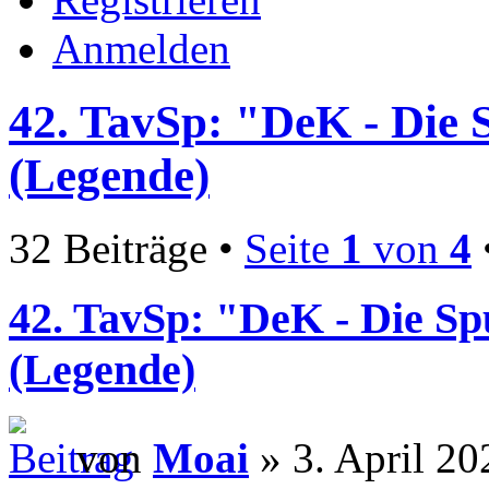
Anmelden
42. TavSp: "DeK - Die 
(Legende)
32 Beiträge •
Seite
1
von
4
42. TavSp: "DeK - Die S
(Legende)
von
Moai
» 3. April 20