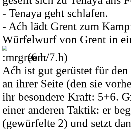
- Tenaya geht schlafen.
- Aćh lädt Grent zum Kampf 
Würfelwurf von Grent in ei
(6.h/7.h)
Aćh ist gut gerüstet für de
an ihrer Seite (den sie vorh
ihr besondere Kraft: 5+6. G
einer anderen Taktik: er beg
(gewürfelte 2) und setzt d