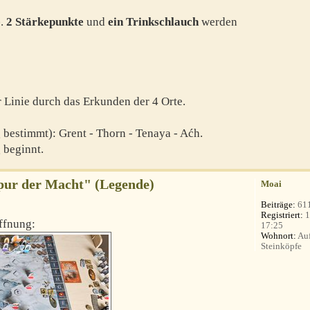
e
.
2 Stärkepunkte
und
ein Trinkschlauch
werden
r Linie durch das Erkunden der 4 Orte.
g bestimmt): Grent - Thorn - Tenaya - Aćh.
 beginnt.
Spur der Macht" (Legende)
Moai
Beiträge:
61
Registriert:
1
öffnung:
17:25
Wohnort:
Auf
Steinköpfe