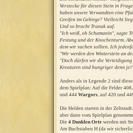
Verstecke für diesen Stein in Frag
haben unsere Verwandten eine Pfah
Greifen im Gebirge? Vielleicht lieg
Und so bracht Tranuk auf.
"Ich weiß, oh Schamanin", sagte T
Festung und der Knochenturm. Aber
dem wir suchen sollten. Ich jedenf
"Wir werden den Winterstein an de
"Doch dürfen wir die Verteidigung 
Kreaturen sind hungriger denn je!
Anders als in Legende 2 sind dies
dem Spielplan: Auf die Felder 40
und 444
Wargors
, auf 420 und 4
Die Helden starten in der Zeltstad
aber dann vom Spielplan genomme
Die
4 Dunklen Orte
werden mit St
Am Buchstaben H (da wir sicherlich