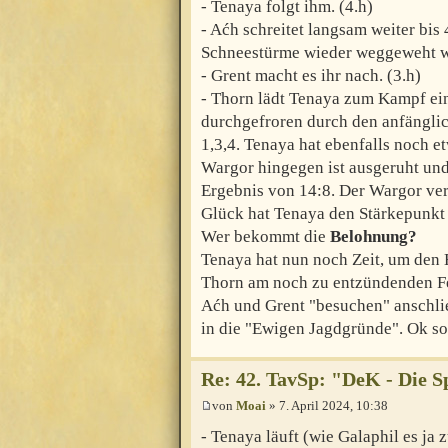
- Tenaya folgt ihm. (4.h)
- Aćh schreitet langsam weiter bi
Schneestürme wieder weggeweht w
- Grent macht es ihr nach. (3.h)
- Thorn lädt Tenaya zum Kampf ein
durchgefroren durch den anfänglic
1,3,4. Tenaya hat ebenfalls noch
Wargor hingegen ist ausgeruht un
Ergebnis von 14:8. Der Wargor verl
Glück hat Tenaya den Stärkepunkt i
Wer bekommt die
Belohnung?
Tenaya hat nun noch Zeit, um den 
Thorn am noch zu entzündenden F
Aćh und Grent "besuchen" anschli
in die "Ewigen Jagdgründe". Ok s
Re: 42. TavSp: "DeK - Die 
von
Moai
» 7. April 2024, 10:38
- Tenaya läuft (wie Galaphil es ja 