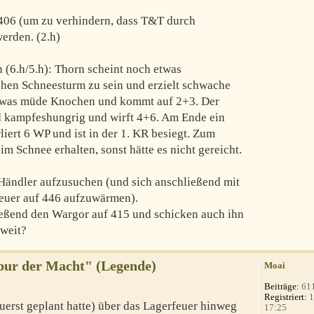
s 406 (um zu verhindern, dass T&T durch
erden. (2.h)
 (6.h/5.h): Thorn scheint noch etwas
hen Schneesturm zu sein und erzielt schwache
 etwas müde Knochen und kommt auf 2+3. Der
d kampfeshungrig und wirft 4+6. Am Ende ein
iert 6 WP und ist in der 1. KR besiegt. Zum
m Schnee erhalten, sonst hätte es nicht gereicht.
Händler aufzusuchen (und sich anschließend mit
euer auf 446 aufzuwärmen).
eßend den Wargor auf 415 und schicken auch ihn
oweit?
Spur der Macht" (Legende)
Moai
Beiträge:
61
Registriert:
1
zuerst geplant hatte) über das Lagerfeuer hinweg
17:25