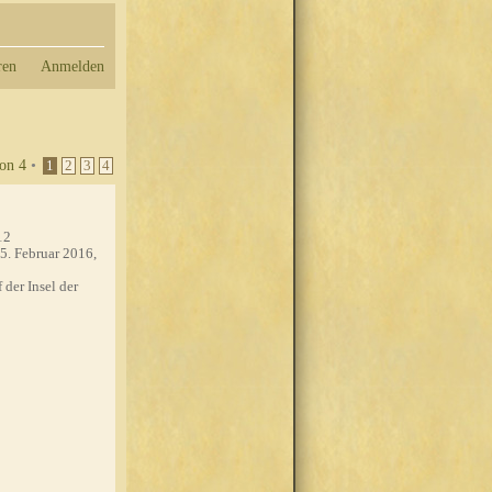
ren
Anmelden
on
4
•
1
2
3
4
12
5. Februar 2016,
 der Insel der