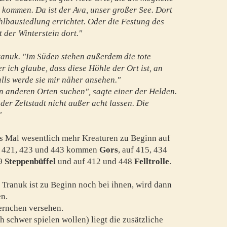
e kommen. Da ist der Ava, unser großer See. Dort
lbausiedlung errichtet. Oder die Festung des
t der Winterstein dort."
ranuk. "Im Süden stehen außerdem die tote
 ich glaube, dass diese Höhle der Ort ist, an
alls werde sie mir näher ansehen."
n anderen Orten suchen", sagte einer der Helden.
der Zeltstadt nicht außer acht lassen. Die
"
es Mal wesentlich mehr Kreaturen zu Beginn auf
8, 421, 423 und 443 kommen
Gors
, auf 415, 434
49
Steppenbüffel
und auf 412 und 448
Felltrolle
.
t. Tranuk ist zu Beginn noch bei ihnen, wird dann
n.
ernchen versehen.
 schwer spielen wollen) liegt die zusätzliche