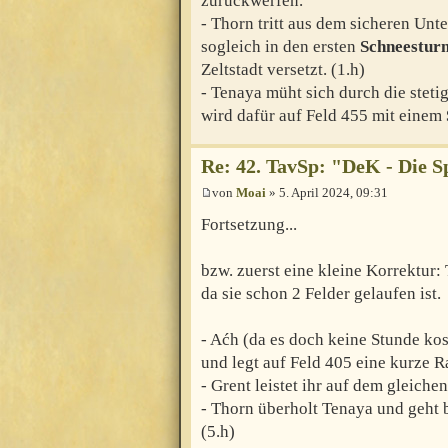
zurückwerfen.
- Thorn tritt aus dem sicheren Unte
sogleich in den ersten
Schneestur
Zeltstadt versetzt. (1.h)
- Tenaya müht sich durch die steti
wird dafür auf Feld 455 mit einem
Re: 42. TavSp: "DeK - Die 
von
Moai
» 5. April 2024, 09:31
Fortsetzung...
bzw. zuerst eine kleine Korrektur: 
da sie schon 2 Felder gelaufen ist.
- Aćh (da es doch keine Stunde kost
und legt auf Feld 405 eine kurze Ra
- Grent leistet ihr auf dem gleichen
- Thorn überholt Tenaya und geht 
(5.h)