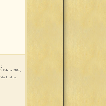
12
5. Februar 2016,
 der Insel der