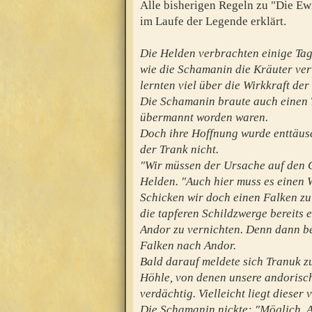
Alle bisherigen Regeln zu "Die Ew
im Laufe der Legende erklärt.
Die Helden verbrachten einige Tage
wie die Schamanin die Kräuter ver
lernten viel über die Wirkkraft de
Die Schamanin braute auch einen T
übermannt worden waren.
Doch ihre Hoffnung wurde enttäusc
der Trank nicht.
"Wir müssen der Ursache auf den G
Helden. "Auch hier muss es einen 
Schicken wir doch einen Falken zu
die tapferen Schildzwerge bereits
Andor zu vernichten. Denn dann be
Falken nach Andor.
Bald darauf meldete sich Tranuk zu
Höhle, von denen unsere andorisch
verdächtig. Vielleicht liegt dieser 
Die Schamanin nickte: "Möglich. Ab