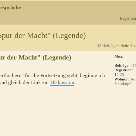
espräche
Registrie
Spur der Macht" (Legende)
32 Beiträge •
Seite
1
v
ur der Macht" (Legende)
Moai
Beiträge:
61
Registriert:
1
17:25
artlöchern" für die Fortsetzung steht, beginne ich
Wohnort:
Auf
Und gleich der Link zur
Diskussion
.
Steinköpfe