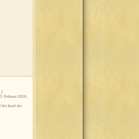
12
5. Februar 2016,
 der Insel der