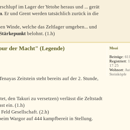
rschlupf im Lager der Yetohe heraus und ... gerät
m
. Er und Grent werden tatsächlich zurück in die
gen Winde, welche das Zeltlager umgeben... und
Stärkepunkt
belohnt. (1.h)
Spur der Macht" (Legende)
Moai
Beiträge:
61
Registriert:
1
17:25
Wohnort:
Auf
Steinköpfe
Tenayas Zeitstein steht bereits auf der 2. Stunde,
et, den Takuri zu versetzen) verlässt die Zeltstadt
st ein. (1.h)
 Feld Gesellschaft. (2.h)
beim Wargor auf 444 kampfbereit in Stellung.