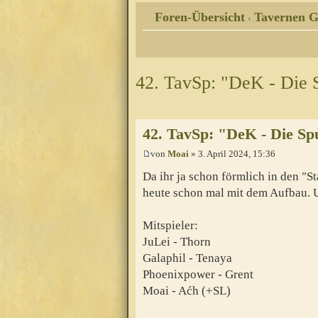
Foren-Übersicht
Tavernen G
‹
42. TavSp: "DeK - Die 
42. TavSp: "DeK - Die Sp
von
Moai
» 3. April 2024, 15:36
Da ihr ja schon förmlich in den "St
heute schon mal mit dem Aufbau. 
Mitspieler:
JuLei - Thorn
Galaphil - Tenaya
Phoenixpower - Grent
Moai - Aćh (+SL)