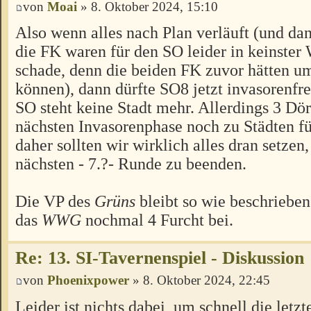
von
Moai
» 8. Oktober 2024, 15:10
Also wenn alles nach Plan verläuft (und dan
die FK waren für den SO leider in keinster 
schade, denn die beiden FK zuvor hätten u
können), dann dürfte SO8 jetzt invasorenfre
SO steht keine Stadt mehr. Allerdings 3 Dörf
nächsten Invasorenphase noch zu Städten f
daher sollten wir wirklich alles dran setzen,
nächsten - 7.?- Runde zu beenden.
Die VP des
Grüns
bleibt so wie beschrieben
das
WWG
nochmal 4 Furcht bei.
Re: 13. SI-Tavernenspiel - Diskussion
von
Phoenixpower
» 8. Oktober 2024, 22:45
Leider ist nichts dabei, um schnell die letzt