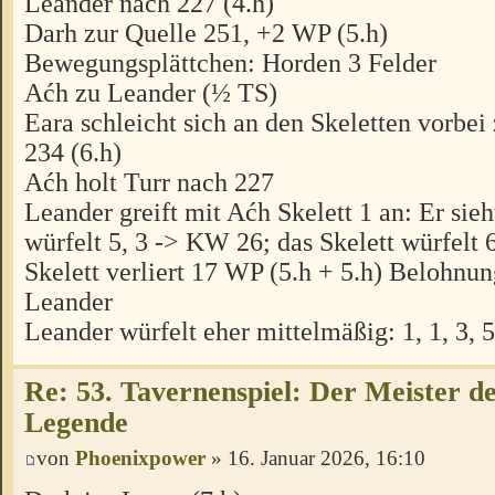
Leander nach 227 (4.h)
Darh zur Quelle 251, +2 WP (5.h)
Bewegungsplättchen: Horden 3 Felder
Aćh zu Leander (½ TS)
Eara schleicht sich an den Skeletten vorbe
234 (6.h)
Aćh holt Turr nach 227
Leander greift mit Aćh Skelett 1 an: Er sieh
würfelt 5, 3 -> KW 26; das Skelett würfelt
Skelett verliert 17 WP (5.h + 5.h) Belohnun
Leander
Leander würfelt eher mittelmäßig: 1, 1, 3, 5
Re: 53. Tavernenspiel: Der Meister des
Legende
von
Phoenixpower
» 16. Januar 2026, 16:10