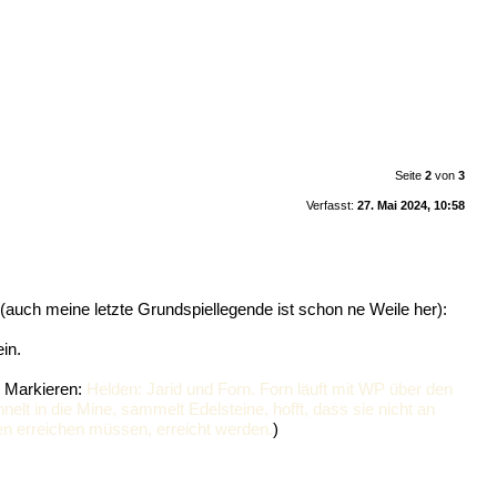
Seite
2
von
3
Verfasst:
27. Mai 2024, 10:58
auch meine letzte Grundspiellegende ist schon ne Weile her):
in.
> Markieren:
Helden: Jarid und Forn. Forn läuft mit WP über den
lt in die Mine, sammelt Edelsteine, hofft, dass sie nicht an
den erreichen müssen, erreicht werden.
)