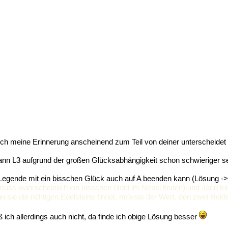
h meine Erinnerung anscheinend zum Teil von deiner unterscheidet (
kann L3 aufgrund der großen Glücksabhängigkeit schon schwieriger se
 Legende mit ein bisschen Glück auch auf A beenden kann (Lösung -
uss wahrscheinlich ein bisschen Gold im Nebel finden) und Jarid tunne
n sie die richtigen Edelsteine findet, müsste der Wert, den zwei Hel
 ich allerdings auch nicht, da finde ich obige Lösung besser