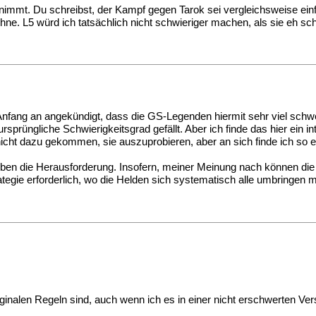
snimmt. Du schreibst, der Kampf gegen Tarok sei vergleichsweise einf
hne. L5 würd ich tatsächlich nicht schwieriger machen, als sie eh sch
von Anfang an angekündigt, dass die GS-Legenden hiermit sehr viel s
prüngliche Schwierigkeitsgrad gefällt. Aber ich finde das hier ein int
nicht dazu gekommen, sie auszuprobieren, aber an sich finde ich so 
a eben die Herausforderung. Insofern, meiner Meinung nach können di
tegie erforderlich, wo die Helden sich systematisch alle umbringen 
ginalen Regeln sind, auch wenn ich es in einer nicht erschwerten Ve