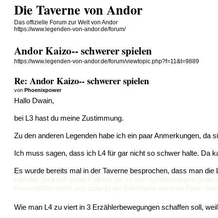
Die Taverne von Andor
Das offizielle Forum zur Welt von Andor
https://www.legenden-von-andor.de/forum/
Andor Kaizo-- schwerer spielen
https://www.legenden-von-andor.de/forum/viewtopic.php?f=11&t=9889
Re: Andor Kaizo-- schwerer spielen
von
Phoenixpower
Hallo Dwain,
bei L3 hast du meine Zustimmung.
Zu den anderen Legenden habe ich ein paar Anmerkungen, da sic
Ich muss sagen, dass ich L4 für gar nicht so schwer halte. Da 
Es wurde bereits mal in der Taverne besprochen, dass man die
Händler (er kauft einen Falken) bis zu den Schildzwergen (man m
Feuerstößen stirbt und schickt die Edelsteine dann an Forn. Wen
Wie man L4 zu viert in 3 Erzählerbewegungen schaffen soll, weiß