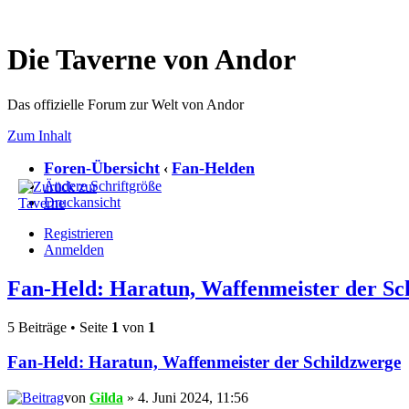
Die Taverne von Andor
Das offizielle Forum zur Welt von Andor
Zum Inhalt
Foren-Übersicht
Fan-Helden
‹
Ändere Schriftgröße
Druckansicht
Registrieren
Anmelden
Fan-Held: Haratun, Waffenmeister der Sc
5 Beiträge • Seite
1
von
1
Fan-Held: Haratun, Waffenmeister der Schildzwerge
von
Gilda
» 4. Juni 2024, 11:56